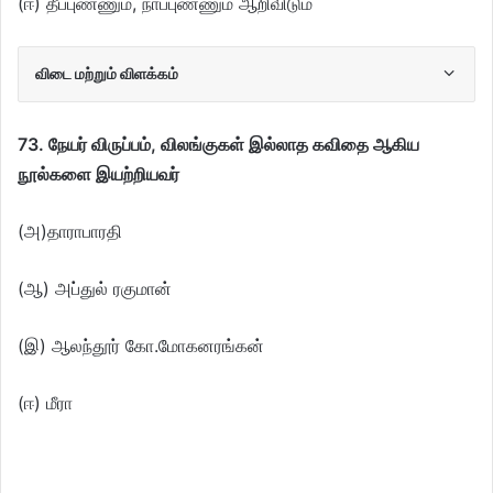
(ஈ) தீப்புண்ணும், நாப்புண்ணும் ஆறிவிடும்
விடை மற்றும் விளக்கம்
73. நேயர் விருப்பம், விலங்குகள் இல்லாத கவிதை ஆகிய
நூல்களை இயற்றியவர்
(அ)தாராபாரதி
(ஆ) அப்துல் ரகுமான்
(இ) ஆலந்தூர் கோ.மோகனரங்கன்
(ஈ) மீரா