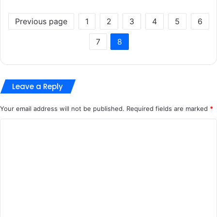
Previous page
1
2
3
4
5
6
7
8
Leave a Reply
Your email address will not be published.
Required fields are marked
*
C
o
m
m
e
n
t