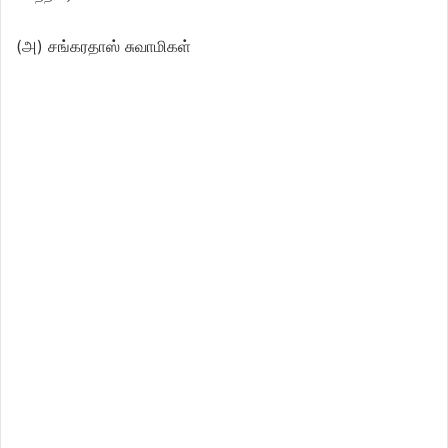
(அ) சங்கரதாஸ் சுவாமிகள்