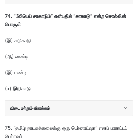
74. “பீலிபெய் சாகாடும்” என்பதில் “சாகாடு” என்ற சொல்லின்
பொருள்
(இ) சுடுகாடு
(ஆ) வண்டி
(இ) மண்டி
(ஈ) இடுகாடு
விடை மற்றும் விளக்கம்
75. “தமிழ் நாடகக்கலைக்கு ஒரு பெர்னாட்ஷா” எனப் பாராட்டப்
பெற்றவர்