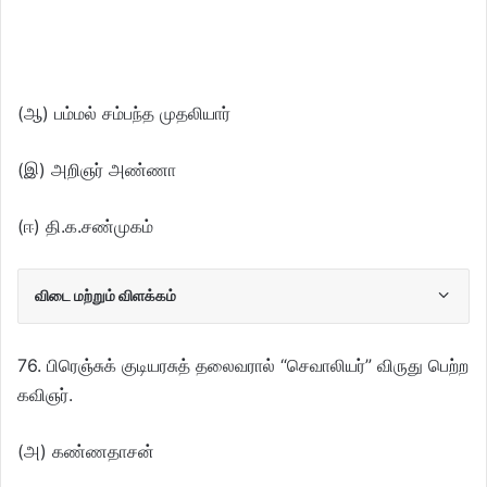
(ஆ) பம்மல் சம்பந்த முதலியார்
(இ) அறிஞர் அண்ணா
(ஈ) தி.க.சண்முகம்
விடை மற்றும் விளக்கம்
76. பிரெஞ்சுக் குடியரசுத் தலைவரால் “செவாலியர்” விருது பெற்ற
கவிஞர்.
(அ) கண்ணதாசன்