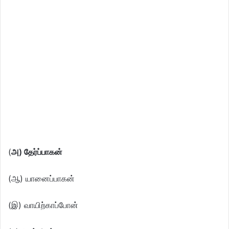
(
அ) தேர்ப்பாகன்
(ஆ) யானைப்பாகன்
(இ) வாயிற்காப்போன்