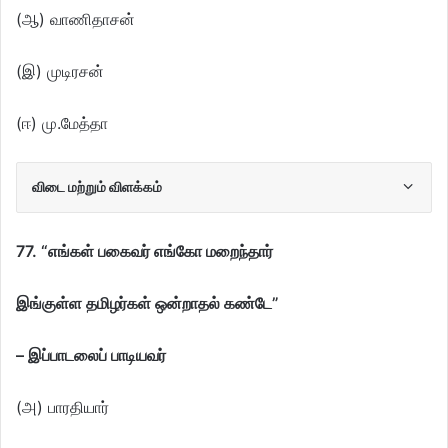
(ஆ) வாணிதாசன்
(இ) முடிரசன்
(ஈ) மு.மேத்தா
விடை மற்றும் விளக்கம்
77. “எங்கள் பகைவர் எங்கோ மறைந்தார்
இங்குள்ள தமிழர்கள் ஒன்றாதல் கண்டே”
– இப்பாடலைப் பாடியவர்
(அ) பாரதியார்