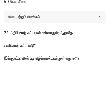
(ஈ) போர்வீரன்
விடை மற்றும் விளக்கம்
72. “தீயினாற் சுட்டபுண் உள்ளாறும்; ஆறாதே
நாவினாற் சுட்ட வடு”
இக்குறட்பாவின் படி கீழ்க்கண்டவற்றுள் எது சரி?