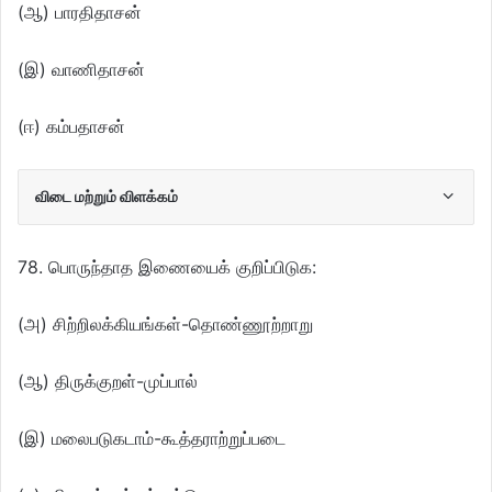
(ஆ) பாரதிதாசன்
(இ) வாணிதாசன்
(ஈ) கம்பதாசன்
விடை மற்றும் விளக்கம்
78. பொருந்தாத இணையைக் குறிப்பிடுக:
(அ) சிற்றிலக்கியங்கள்-தொண்ணூற்றாறு
(ஆ) திருக்குறள்-முப்பால்
(இ) மலைபடுகடாம்-கூத்தராற்றுப்படை