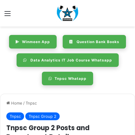
Menu
Winmeen App
Question Bank Books
Data Analytics IT Job Course Whatsapp
Tnpsc Whatapp
Home
/
Tnpsc
Tnpsc
Tnpsc Group 2
Tnpsc Group 2 Posts and