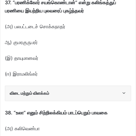
37. “பரணிக்கோர் சயங்கொண்டான்” என்று கலிங்கத்துப்
பரணியை இயற்றிய புலவரைப் புகழ்ந்தவர்
(அ) பலபட்டடைச் சொக்கநாதர்
ஆ) குமரகுருபரர்
(இ) தாயுமானவர்
(ஈ) இராமலிங்கர்
விடை மற்றும் விளக்கம்
38. “உலா” எனும் சிற்றிலக்கியம் பாடப்பெறும் பாவகை
(அ) கலிவெண்பா