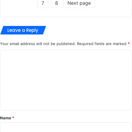
7
8
Next page
Leave a Reply
Your email address will not be published.
Required fields are marked
*
C
o
m
m
e
n
t
*
Name
*