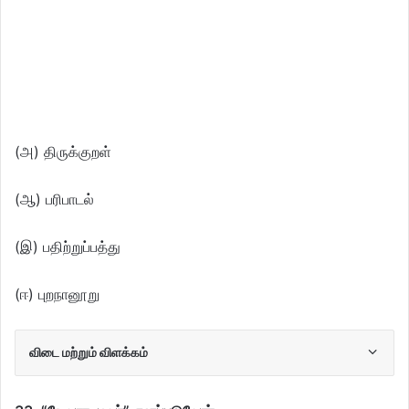
(அ) திருக்குறள்
(ஆ) பரிபாடல்
(இ) பதிற்றுப்பத்து
(ஈ) புறநானூறு
விடை மற்றும் விளக்கம்