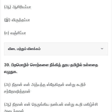
(ஆ) ஆசிரியப்பா
(இ) விருத்தப்பா
(ஈ) வஞ்சிப்பா
விடை மற்றும் விளக்கம்
39. பிறமொழிச் சொற்களை நீக்கித் தூய தமிழில் உள்ளதை
எழுதுக.
(அ) நீதான் என் அத்யந்த ஸ்நேகிதன் என்று கூறிச்
சந்தோஷித்தான்
(ஆ) நீதான் என் நெருங்கிய நண்பன் என்று கூறி மகிழ்ச்சி
அடைந்தான்