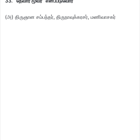
33. “தேவார மூவர்” எனப்படுவோர்
(அ) திருஞான சம்பந்தர், திருநாவுக்கரசர், மணிவாசகர்