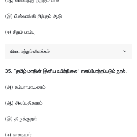
(ஆ) வளைந்து நிற்கும் வில்
(இ) பின்வாங்கி நிற்கும் ஆடு
(ஈ) சீறும் பாம்பு
விடை மற்றும் விளக்கம்
35. “தமிழ் மாதின் இனிய உயிர்நிலை” எனப்போற்றப்படும் நூல்.
(அ) கம்பராமாயணம்
(ஆ) சிலப்பதிகாரம்
(இ) திருக்குறள்
(ஈ) நாலடியார்