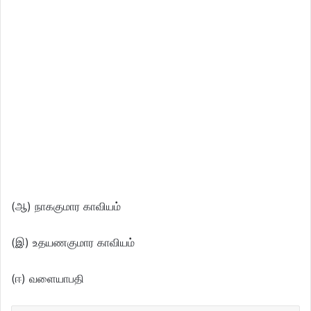
(ஆ) நாககுமார காவியம்
(இ) உதயணகுமார காவியம்
(ஈ) வளையாபதி