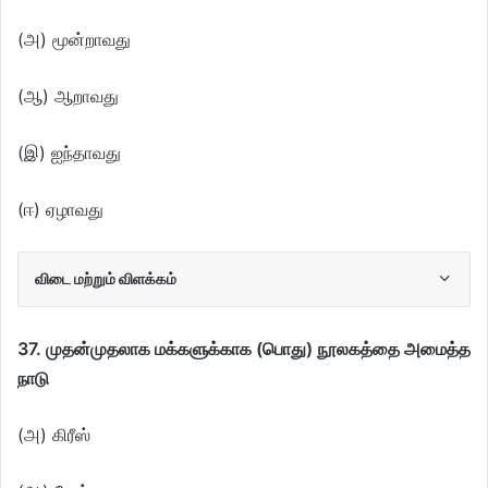
(அ) மூன்றாவது
(ஆ) ஆறாவது
(இ) ஐந்தாவது
(ஈ) ஏழாவது
விடை மற்றும் விளக்கம்
37. முதன்முதலாக மக்களுக்காக (பொது) நூலகத்தை அமைத்த
நாடு
(அ) கிரீஸ்