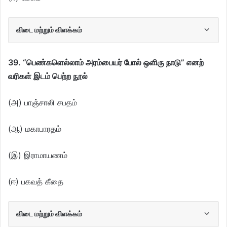
விடை மற்றும் விளக்கம்
39. “பெண்களெல்லாம் அரம்பையர் போல் ஒளிரு நாடு” எனற்
வரிகள் இடம் பெற்ற நூல்
(அ) பாஞ்சாலி சபதம்
(ஆ) மகாபாரதம்
(இ) இராமாயணம்
(ஈ) பகவத் கீதை
விடை மற்றும் விளக்கம்