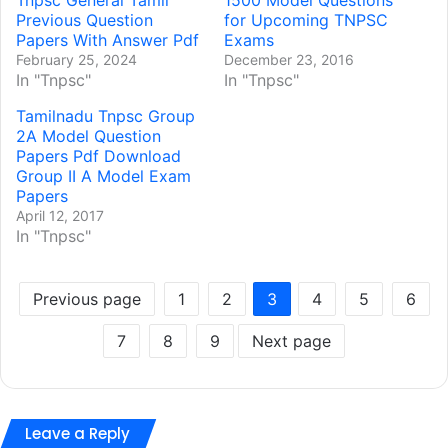
Tnpsc General Tamil
1500 Model Questions
Previous Question
for Upcoming TNPSC
Papers With Answer Pdf
Exams
February 25, 2024
December 23, 2016
In "Tnpsc"
In "Tnpsc"
Tamilnadu Tnpsc Group
2A Model Question
Papers Pdf Download
Group II A Model Exam
Papers
April 12, 2017
In "Tnpsc"
Previous page
1
2
3
4
5
6
7
8
9
Next page
Leave a Reply