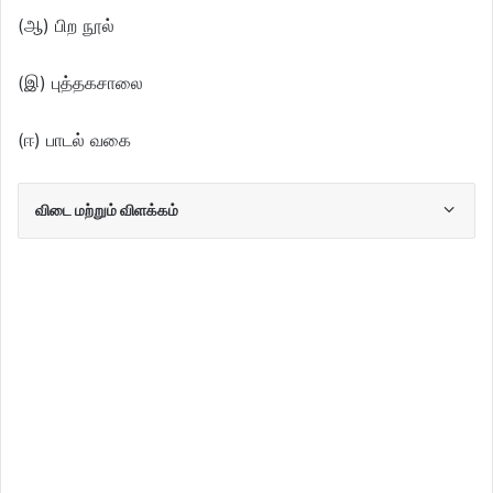
(ஆ) பிற நூல்
(இ) புத்தகசாலை
(ஈ) பாடல் வகை
விடை மற்றும் விளக்கம்