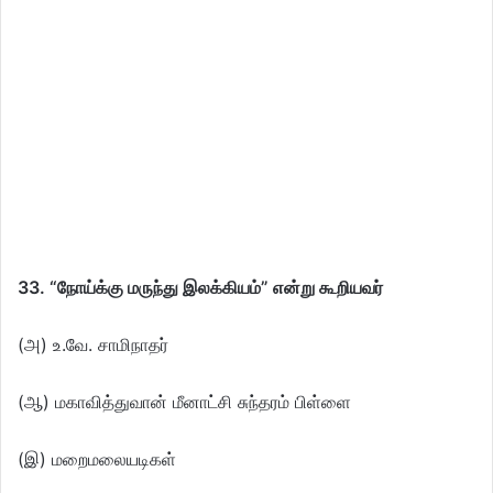
33. “நோய்க்கு மருந்து இலக்கியம்” என்று கூறியவர்
(அ) உ.வே. சாமிநாதர்
(ஆ) மகாவித்துவான் மீனாட்சி சுந்தரம் பிள்ளை
(இ) மறைமலையடிகள்