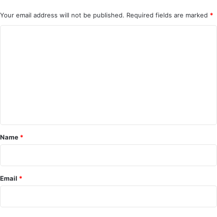
Your email address will not be published.
Required fields are marked
*
C
o
m
m
e
n
t
*
Name
*
Email
*