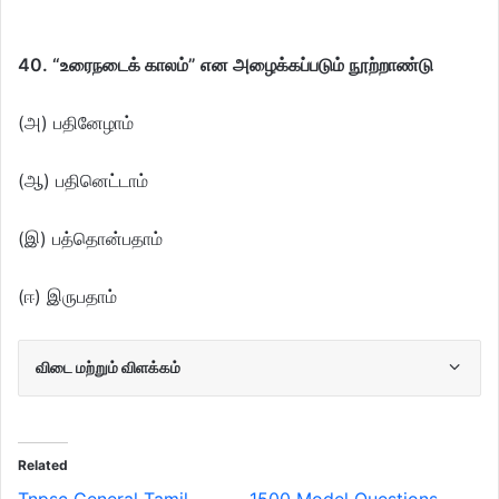
40. “உரைநடைக் காலம்” என அழைக்கப்படும் நூற்றாண்டு
(அ) பதினேழாம்
(ஆ) பதினெட்டாம்
(இ) பத்தொன்பதாம்
(ஈ) இருபதாம்
விடை மற்றும் விளக்கம்
Related