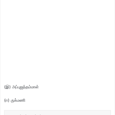
(இ) அப்புஜத்தம்மாள்
(ஈ) ருக்மணி