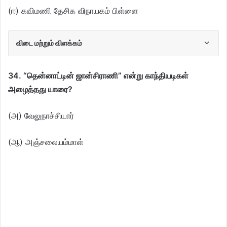
(ஈ) கவிமணி தேசிக விநாயகம் பிள்ளை
விடை மற்றும் விளக்கம்
34. “தென்னாட்டின் ஜான்சிராணி” என்று காந்தியடிகள்
அழைத்தது யாரை?
(அ) வேலுநாச்சியார்
(ஆ) அஞ்சலையம்மாள்