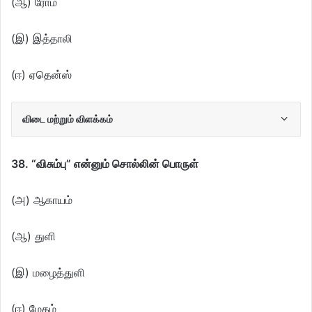
(ஆ) ரோம்
(இ) இத்தாலி
(ஈ) ஏதென்ஸ்
விடை மற்றும் விளக்கம்
38. “விசும்பு” என்னும் சொல்லின் பொருள்
(அ) ஆகாயம்
(ஆ) துளி
(இ) மழைத்துளி
(ஈ) மேகம்