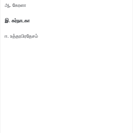
ஆ. கேரளா
இ. கர்நாடகா
ஈ. உத்தரபிரதேசம்