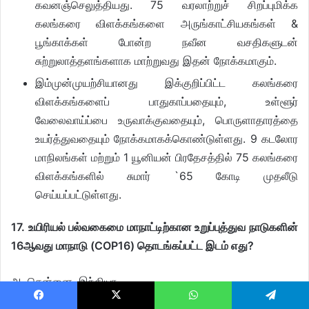
கவனஞ்செலுத்தியது. 75 வரலாற்றுச் சிறப்புமிக்க
கலங்கரை விளக்கங்களை அருங்காட்சியகங்கள் &
பூங்காக்கள் போன்ற நவீன வசதிகளுடன்
சுற்றுலாத்தளங்களாக மாற்றுவது இதன் நோக்கமாகும்.
இம்முன்முயற்சியானது இக்குறிப்பிட்ட கலங்கரை
விளக்கங்களைப் பாதுகாப்பதையும், உள்ளூர்
வேலைவாய்ப்பை உருவாக்குவதையும், பொருளாதாரத்தை
உயர்த்துவதையும் நோக்கமாகக்கொண்டுள்ளது. 9 கடலோர
மாநிலங்கள் மற்றும் 1 யூனியன் பிரதேசத்தில் 75 கலங்கரை
விளக்கங்களில் சுமார் `65 கோடி முதலீடு
செய்யப்பட்டுள்ளது.
17. உயிரியல் பல்வகைமை மாநாட்டிற்கான உறுப்புத்துவ நாடுகளின்
16ஆவது மாநாடு (COP16) தொடங்கப்பட்ட இடம் எது?
அ. சென்னை, இந்தியா
Facebook
X
WhatsApp
Telegram