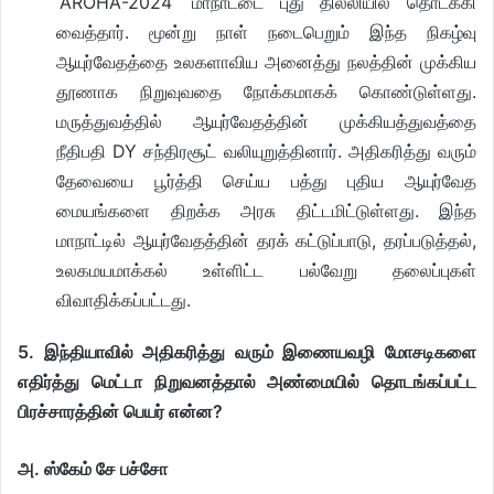
‘AROHA-2024’ மாநாட்டை புது தில்லியில் தொடக்கி
வைத்தார். மூன்று நாள் நடைபெறும் இந்த நிகழ்வு
ஆயுர்வேதத்தை உலகளாவிய அனைத்து நலத்தின் முக்கிய
தூணாக நிறுவுவதை நோக்கமாகக் கொண்டுள்ளது.
மருத்துவத்தில் ஆயுர்வேதத்தின் முக்கியத்துவத்தை
நீதிபதி DY சந்திரசூட் வலியுறுத்தினார். அதிகரித்து வரும்
தேவையை பூர்த்தி செய்ய பத்து புதிய ஆயுர்வேத
மையங்களை திறக்க அரசு திட்டமிட்டுள்ளது. இந்த
மாநாட்டில் ஆயுர்வேதத்தின் தரக் கட்டுப்பாடு, தரப்படுத்தல்,
உலகமயமாக்கல் உள்ளிட்ட பல்வேறு தலைப்புகள்
விவாதிக்கப்பட்டது.
5. இந்தியாவில் அதிகரித்து வரும் இணையவழி மோசடிகளை
எதிர்த்து மெட்டா நிறுவனத்தால் அண்மையில் தொடங்கப்பட்ட
பிரச்சாரத்தின் பெயர் என்ன?
அ. ஸ்கேம் சே பச்சோ