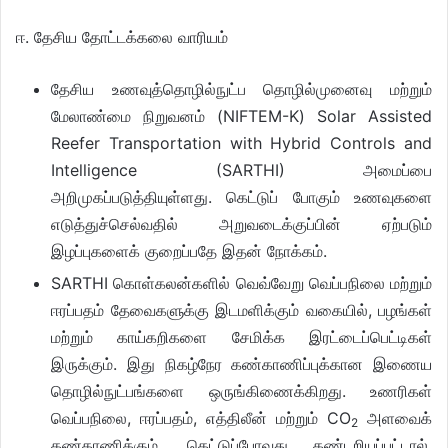
ஈ. தேசிய தோட்டக்கலை வாரியம்
தேசிய உணவுத்தொழில்நுட்ப தொழில்முனைவு மற்றும்
மேலாண்மை நிறுவனம் (NIFTEM-K) Solar Assisted
Reefer Transportation with Hybrid Controls and
Intelligence (SARTHI) அமைப்பை
அறிமுகப்படுத்தியுள்ளது. கெட்டுப் போகும் உணவுகளை
எடுத்துச்செல்வதில் அறுவடைக்குப்பின் ஏற்படும்
இழப்புகளைக் குறைப்பதே இதன் நோக்கம்.
SARTHI கொள்கலன்களில் வெவ்வேறு வெப்பநிலை மற்றும்
ஈரப்பதம் தேவைகளுக்கு இடமளிக்கும் வகையில், பழங்கள்
மற்றும் காய்கறிகளை சேமிக்க இரட்டைப்பெட்டிகள்
இருக்கும். இது நிகழ்நேர கண்காணிப்புக்கான இணைய
தொழில்நுட்பங்களை ஒருங்கிணைக்கிறது. உணரிகள்
வெப்பநிலை, ஈரப்பதம், எத்திலீன் மற்றும் CO
அளவைக்
2
கண்காணிக்கும். கெட்டுப்போவது கண்டறியப்பட்டால்,