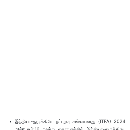
இந்தியா-துருக்கியே நட்புறவு சங்கமானது (ITFA) 2024
அக்டோபர்.16 அன்று ஐதராபாத்தில் இந்தியா-துருக்கியே