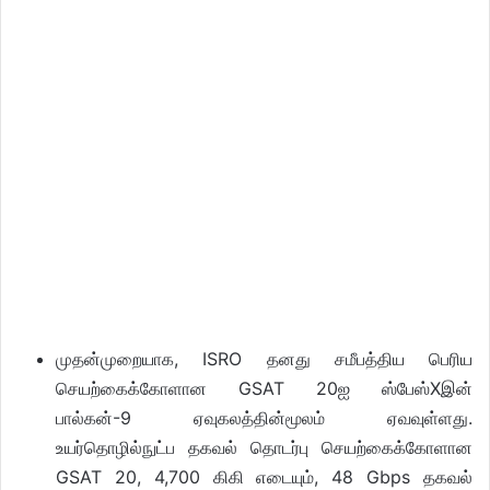
முதன்முறையாக, ISRO தனது சமீபத்திய பெரிய
செயற்கைக்கோளான GSAT 20ஐ ஸ்பேஸ்Xஇன்
பால்கன்-9 ஏவுகலத்தின்மூலம் ஏவவுள்ளது.
உயர்தொழில்நுட்ப தகவல் தொடர்பு செயற்கைக்கோளான
GSAT 20, 4,700 கிகி எடையும், 48 Gbps தகவல்