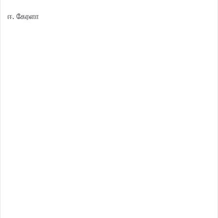
ஈ. கேரளா