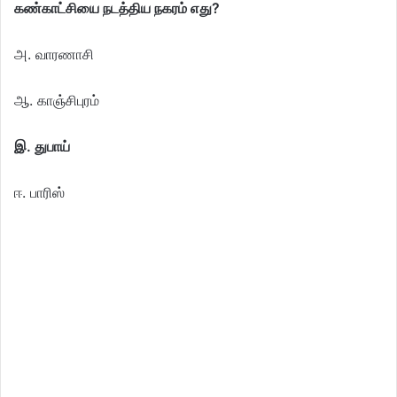
கண்காட்சியை நடத்திய நகரம் எது?
அ. வாரணாசி
ஆ. காஞ்சிபுரம்
இ. துபாய்
ஈ. பாரிஸ்