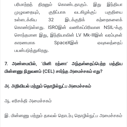
பரிமாற்றத் திறனும் கொண்டதாகும். இது இந்தியா
முழுவதையும், குறிப்பாக வடகிழக்குப் பகுதியை
உள்ளடக்கிய 32 இடக்குறிக் கற்றைகளைக்
கொண்டுள்ளது. ISROஇன் வணிகப்பிரிவான NSIL-க்கு
சொந்தமான இது, இந்தியாவின் LV Mk-IIIஇன் வரம்புகள்
காரணமாக SpaceXஇன் ஏவுகலத்தைப்
பயன்படுத்துகிறது.
7. அண்மையில், ‘மினி ரத்னா’ அந்தஸ்தைப்பெற்ற மத்திய
மின்னணு நிறுவனம் (CEL) சார்ந்த அமைச்சகம் எது?
அ. அறிவியல் மற்றும் தொழில்நுட்ப அமைச்சகம்
ஆ. எரிசக்தி அமைச்சகம்
இ. மின்னணு மற்றும் தகவல் தொடர்பு தொழில்நுட்ப அமைச்சகம்