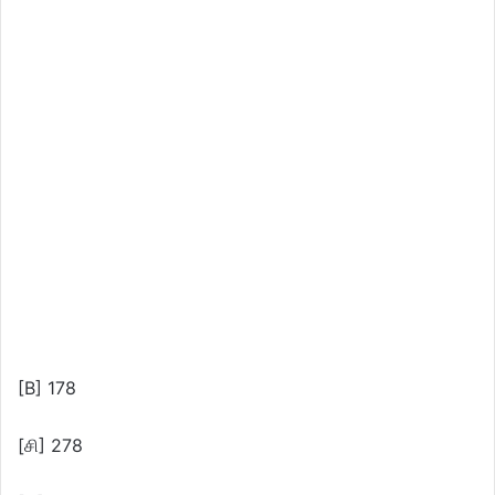
[B] 178
[சி] 278