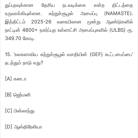
துப்புரவுக்கான தேசிய நடவடிக்கை என்ற திட்டத்தை
உருவாக்கியுள்ளன. சுற்றுச்சூழல் அமைப்பு (NAMASTE).
இத்திட்டம் 2025-26 வரையிலான மூன்று ஆண்டுகளில்
நாட்டின் 4800+ நகர்ப்புற உள்ளாட்சி அமைப்புகளில் (ULBS) ரூ.
349.70 கோடி.
15. ‘உலகளாவிய சுற்றுச்சூழல் வசதியின் (GEF) கூட்டமைப்பை’
நடத்தும் நாடு எது?
[A] கனடா
[B] ஜெர்மனி
[C] பின்லாந்து
[D] ஆஸ்திரேலியா