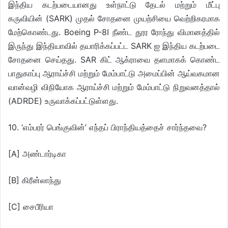
இந்திய கடற்படையானது உள்நாட்டு தேடல் மற்றும் மீட்பு
கருவியின் (SARK) முதல் சோதனை முயற்சியை வெற்றிகரமாக
மேற்கொண்டது. Boeing P-8I நீண்ட தூர ரோந்து விமானத்தில்
இருந்து இந்தியாவில் தயாரிக்கப்பட்ட SARK ஐ இந்திய கடற்படை
சோதனை செய்தது. SAR கிட் ஆக்ராவை தளமாகக் கொண்ட
பாதுகாப்பு ஆராய்ச்சி மற்றும் மேம்பாட்டு அமைப்பின் ஆய்வகமான
வான்வழி விநியோக ஆராய்ச்சி மற்றும் மேம்பாட்டு நிறுவனத்தால்
(ADRDE) உருவாக்கப்பட்டுள்ளது.
10. ‘எம்பரர் பெங்குவின்’ எந்தப் பிராந்தியத்தைச் சார்ந்தவை?
[A] அண்டார்டிகா
[B] கிரீன்லாந்து
[C] சைபீரியா