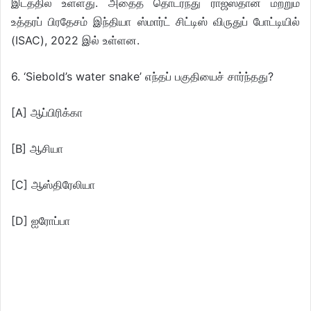
இடத்தில் உள்ளது. அதைத் தொடர்ந்து ராஜஸ்தான் மற்றும்
உத்தரப் பிரதேசம் இந்தியா ஸ்மார்ட் சிட்டிஸ் விருதுப் போட்டியில்
(ISAC), 2022 இல் உள்ளன.
6. ‘Siebold’s water snake’ எந்தப் பகுதியைச் சார்ந்தது?
[A] ஆப்பிரிக்கா
[B] ஆசியா
[C] ஆஸ்திரேலியா
[D] ஐரோப்பா