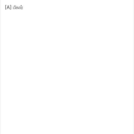
[A] பீகார்