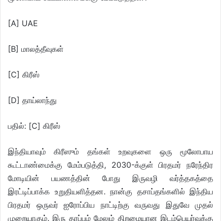
[A] UAE
[B] மாலத்தீவுகள்
[C] கிரீஸ்
[D] தாய்லாந்து
பதில்: [C] கிரீஸ்
இந்தியாவும் கிரீஸும் தங்கள் உறவுகளை ஒரு மூலோபாய
கூட்டாண்மைக்கு மேம்படுத்தி, 2030-க்குள் பிரதமர் நரேந்திர
மோடியின் பயணத்தின் போது இருவழி வர்த்தகத்தை
இரட்டிப்பாக்க உறுதியளித்தன. நான்கு தசாப்தங்களில் இந்திய
பிரதமர் ஒருவர் ஐரோப்பிய நாட்டிற்கு வருவது இதுவே முதல்
முறையாகும். இரு தரப்பும் மேலும் திறமையான இடம்பெயர்வுக்கு