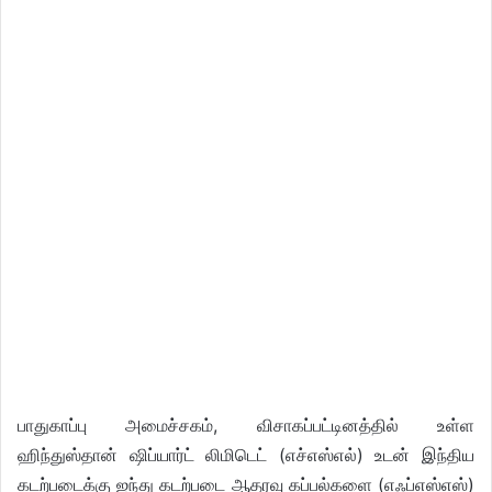
பாதுகாப்பு அமைச்சகம், விசாகப்பட்டினத்தில் உள்ள
ஹிந்துஸ்தான் ஷிப்யார்ட் லிமிடெட் (எச்எஸ்எல்) உடன் இந்திய
கடற்படைக்கு ஐந்து கடற்படை ஆதரவு கப்பல்களை (எஃப்எஸ்எஸ்)