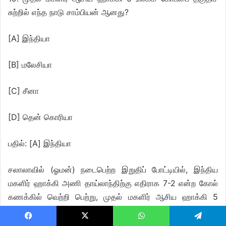
சுற்றில் எந்த நாடு சாம்பியன் ஆனது?
[A] இந்தியா
[B] மலேசியா
[C] சீனா
[D] தென் கொரியா
பதில்: [A] இந்தியா
சலாலாவில் (ஓமன்) நடைபெற்ற இறுதிப் போட்டியில், இந்திய
மகளிர் ஹாக்கி அணி தாய்லாந்திற்கு எதிராக 7-2 என்ற கோல்
கணக்கில் வெற்றி பெற்று, முதல் மகளிர் ஆசிய ஹாக்கி 5
உலகக் கோப்பை தகுதிச் சுற்றில் சாம்பியன் ஆனது. இந்த
வெற்றியின் மூலம் அடுத்த ஆண்டு ஜனவரி 24 முதல் 27 வரை
Facebook
X
WhatsApp
Telegram