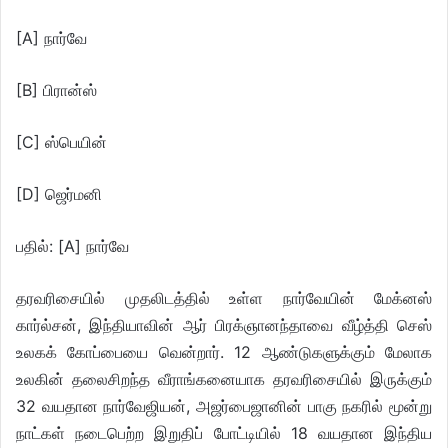
[A] நார்வே
[B] பிரான்ஸ்
[C] ஸ்பெயின்
[D] ஜெர்மனி
பதில்: [A] நார்வே
தரவரிசையில் முதலிடத்தில் உள்ள நார்வேயின் மேக்னஸ்
கார்ல்சன், இந்தியாவின் ஆர் பிரக்ஞானந்தாவை வீழ்த்தி செஸ்
உலகக் கோப்பையை வென்றார். 12 ஆண்டுகளுக்கும் மேலாக
உலகின் தலைசிறந்த வீராங்கனையாக தரவரிசையில் இருக்கும்
32 வயதான நார்வேஜியன், அஜர்பைஜானின் பாகு நகரில் மூன்று
நாட்கள் நடைபெற்ற இறுதிப் போட்டியில் 18 வயதான இந்திய