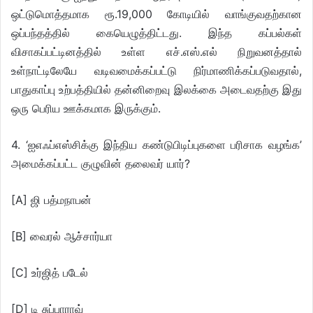
ஒட்டுமொத்தமாக ரூ.19,000 கோடியில் வாங்குவதற்கான
ஒப்பந்தத்தில் கையெழுத்திட்டது. இந்த கப்பல்கள்
விசாகப்பட்டினத்தில் உள்ள எச்.எஸ்.எல் நிறுவனத்தால்
உள்நாட்டிலேயே வடிவமைக்கப்பட்டு நிர்மாணிக்கப்படுவதால்,
பாதுகாப்பு உற்பத்தியில் தன்னிறைவு இலக்கை அடைவதற்கு இது
ஒரு பெரிய ஊக்கமாக இருக்கும்.
4. ‘ஐஎஃப்எஸ்சிக்கு இந்திய கண்டுபிடிப்புகளை பரிசாக வழங்க’
அமைக்கப்பட்ட குழுவின் தலைவர் யார்?
[A] ஜி பத்மநாபன்
[B] வைரல் ஆச்சார்யா
[C] உர்ஜித் படேல்
[D] டி சுப்பாராவ்