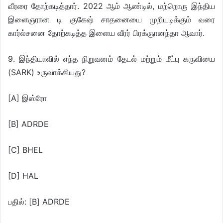
வீரரை தோற்கடித்தார். 2022 ஆம் ஆண்டில், மற்றொரு இந்திய
இளைஞரான டி குகேஷ் சாதனையை முறியடிக்கும் வரை
கார்ல்சனை தோற்கடித்த இளைய வீரர் பிரக்ஞானந்தா ஆவார்.
9. இந்தியாவில் எந்த நிறுவனம் தேடல் மற்றும் மீட்பு கருவியை
(SARK) உருவாக்கியது?
[A] இஸ்ரோ
[B] ADRDE
[C] BHEL
[D] HAL
பதில்: [B] ADRDE