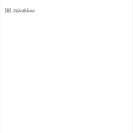
[B] அமெரிக்கா