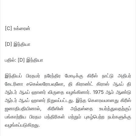
[C] உக்ரைன்
[D] இந்தியா
பதில்: [D] இந்தியா
இந்தியப் பிரதமர் நரேந்திர மோடிக்கு கிரீஸ் நாட்டு அதிபர்
கேடரினா சகெல்லரோபவுலோ, தி கிராண்ட் கிராஸ் ஆஃப் தி
ஆர்டர் ஆஃப் ஹானர் விருதை வழங்கினார். 1975 ஆம் ஆண்டு
ஆர்டர் ஆஃப் ஹானர் நிறுவப்பட்டது. இந்த கௌரவமானது கிரீஸ்
ஜனாதிபதியினால், கிரீஸின் அந்தஸ்தை உயர்த்துவதற்குப்
பங்காற்றிய பிரதம மந்திரிகள் மற்றும் புகழ்பெற்ற நபர்களுக்கு
வழங்கப்படுகிறது.