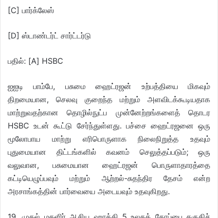
[C] பார்க்லேஸ்
[D] ஸ்டாண்டர்ட் சார்ட்டர்டு
பதில்: [A] HSBC
ஐஐடி பாம்பே, பசுமை ஹைட்ரஜன் உற்பத்தியை மிகவும்
திறமையான, செலவு குறைந்த மற்றும் அளவிடக்கூடியதாக
மாற்றுவதற்கான தொழில்நுட்ப முன்னேற்றங்களைத் தொடர
HSBC உடன் கூட்டு சேர்ந்துள்ளது. பச்சை ஹைட்ரஜனை ஒரு
மூலோபாய மாற்று எரிபொருளாக நிலைநிறுத்த உதவும்
புதுமையான திட்டங்களில் கவனம் செலுத்தப்படும்; ஒரு
வலுவான, பசுமையான ஹைட்ரஜன் பொருளாதாரத்தை
கட்டியெழுப்பவும் மற்றும் ஆற்றல்-சுதந்திர தேசம் என்ற
அரசாங்கத்தின் பார்வையை அடையவும் உதவுகிறது.
19. முதல் மகளிர் ஆசிய ஹாக்கி 5 உலகக் கோப்பை தகுதிச்