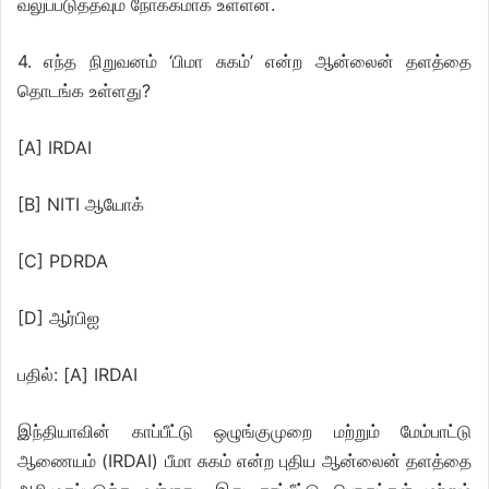
வலுப்படுத்தவும் நோக்கமாக உள்ளன.
4. எந்த நிறுவனம் ‘பிமா சுகம்’ என்ற ஆன்லைன் தளத்தை
தொடங்க உள்ளது?
[A] IRDAI
[B] NITI ஆயோக்
[C] PDRDA
[D] ஆர்பிஐ
பதில்: [A] IRDAI
இந்தியாவின் காப்பீட்டு ஒழுங்குமுறை மற்றும் மேம்பாட்டு
ஆணையம் (IRDAI) பீமா சுகம் என்ற புதிய ஆன்லைன் தளத்தை