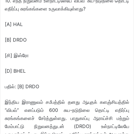
10. எந்த நிறுவனம் உள்நாட்டிலேயே ‘விபவ்’ சுய-நடுநிலை தொட்டி
எதிர்ப்பு சுரங்கங்களை உருவாக்கியுள்ளது?
[A] HAL
[B] DRDO
[சி] இஸ்ரோ
[D] BHEL
பதில்: [B] DRDO
இந்திய இராணுவம் சமீபத்தில் தனது ஆயுதக் களஞ்சியத்தில்
“விபவ்” எனப்படும் 600 சுய-நடுநிலை தொட்டி எதிர்ப்பு
சுரங்கங்களைச் சேர்த்துள்ளது. பாதுகாப்பு ஆராய்ச்சி மற்றும்
மேம்பாட்டு நிறுவனத்துடன் (DRDO) உள்நாட்டிலேயே