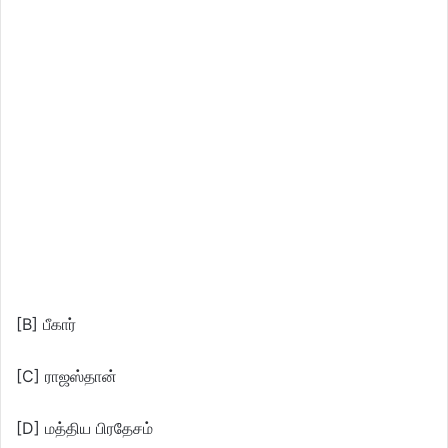
[B] பீகார்
[C] ராஜஸ்தான்
[D] மத்திய பிரதேசம்