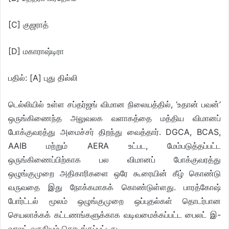
[C] குஜராத்
[D] மகாராஷ்டிரா
பதில்: [A] புது தில்லி
டெல்லியில் உள்ள சப்தர்ஜங் விமான நிலையத்தில், ‘உதான் பவன்’
ஒருங்கிணைந்த அலுவலக வளாகத்தை மத்திய விமானப்
போக்குவரத்து அமைச்சர் திறந்து வைத்தார். DGCA, BCAS,
AAIB மற்றும் AERA உட்பட, மேம்படுத்தப்பட்ட
ஒருங்கிணைப்பிற்காக பல விமானப் போக்குவரத்து
ஒழுங்குமுறை அதிகாரிகளை ஒரே கூரையின் கீழ் கொண்டு
வருவதை இது நோக்கமாகக் கொண்டுள்ளது. பாரத்கோஷ்
போர்ட்டல் மூலம் ஒழுங்குமுறை ஒப்புதல்கள் தொடர்பான
செயலாக்கக் கட்டணங்களுக்காக வடிவமைக்கப்பட்ட பைலட் இ-
வாலட் வசதியும் தொடங்கப்பட்டது.