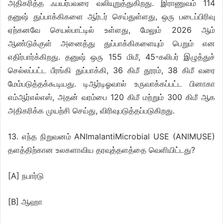
அதிகரித்த ஃபயர்பவரை வலியுறுத்துகிறது. இராணுவம் 114
தனுஷ் துப்பாக்கிகளை ஆர்டர் செய்துள்ளது, ஒரு படைப்பிரிவு
ஏற்கனவே செயல்பாட்டில் உள்ளது, மேலும் 2026 ஆம்
ஆண்டுக்குள் அனைத்து துப்பாக்கிகளையும் பெறும் என
எதிர்பார்க்கிறது. தனுஷ் ஒரு 155 மிமீ, 45-கலிபர் இழுத்துச்
செல்லப்பட்ட பீரங்கி துப்பாக்கி, 36 கிமீ தூரம், 38 கிமீ வரை
மேம்படுத்தக்கூடியது. டிஆர்டிஓவால் உருவாக்கப்பட்ட பினாகா
எம்ஆர்எல்எஸ், அதன் வரம்பை 120 கிமீ மற்றும் 300 கிமீ ஆக
அதிகரிக்க முயற்சி செய்து, விரிவுபடுத்தப்படுகிறது.
13. எந்த நிறுவனம் ANImalantiMicrobial USE (ANIMUSE)
தளத்திற்கான உலகளாவிய தரவுத்தளத்தை வெளியிட்டது?
[A] நபார்டு
[B] ஆஹா