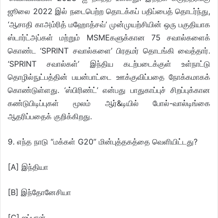
ஜூலை 2022 இல் நடைபெற்ற தொடக்கப் பதிப்பைத் தொடர்ந்து,
‘ஆசாதி காஅம்ரித் மஹோத்சவ்’ முன்முயற்சியின் ஒரு பகுதியாக
ஸ்டார்ட்அப்கள் மற்றும் MSMEகளுக்கான 75 சவால்களைக்
கொண்ட ‘SPRINT சவால்களை’ பிரதமர் தொடங்கி வைத்தார்.
‘SPRINT சவால்கள்’ இந்திய கடற்படைக்குள் உள்நாட்டு
தொழில்நுட்பத்தின் பயன்பாட்டை ஊக்குவிப்பதை நோக்கமாகக்
கொண்டுள்ளது. ‘ஸ்பிரிண்ட்’ என்பது பாதுகாப்புச் சிறப்புக்கான
கண்டுபிடிப்புகள் மூலம் ஆர்&டியில் போல்-வால்டிங்கை
ஆதரிப்பதைக் குறிக்கிறது.
9. எந்த நாடு “மக்கள் G20” மின்புத்தகத்தை வெளியிட்டது?
[A] இந்தியா
[B] இந்தோனேசியா
[C] ஜப்பான்