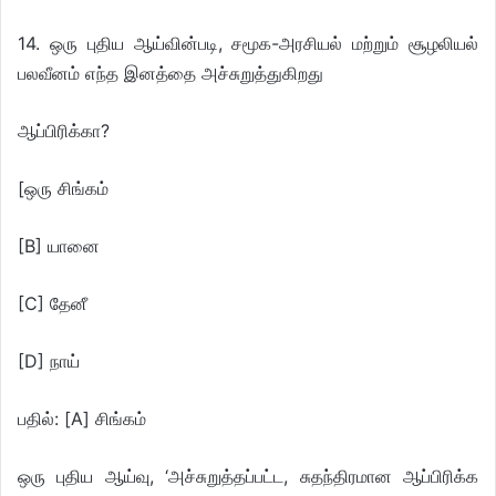
14. ஒரு புதிய ஆய்வின்படி, சமூக-அரசியல் மற்றும் சூழலியல்
பலவீனம் எந்த இனத்தை அச்சுறுத்துகிறது
ஆப்பிரிக்கா?
[ஒரு சிங்கம்
[B] யானை
[C] தேனீ
[D] நாய்
பதில்: [A] சிங்கம்
ஒரு புதிய ஆய்வு, ‘அச்சுறுத்தப்பட்ட, சுதந்திரமான ஆப்பிரிக்க