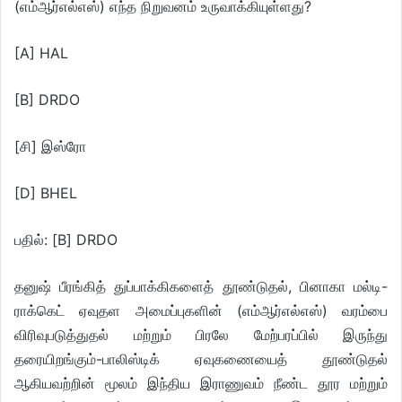
(எம்ஆர்எல்எஸ்) எந்த நிறுவனம் உருவாக்கியுள்ளது?
[A] HAL
[B] DRDO
[சி] இஸ்ரோ
[D] BHEL
பதில்: [B] DRDO
தனுஷ் பீரங்கித் துப்பாக்கிகளைத் தூண்டுதல், பினாகா மல்டி-
ராக்கெட் ஏவுதள அமைப்புகளின் (எம்ஆர்எல்எஸ்) வரம்பை
விரிவுபடுத்துதல் மற்றும் பிரலே மேற்பரப்பில் இருந்து
தரையிறங்கும்-பாலிஸ்டிக் ஏவுகணையைத் தூண்டுதல்
ஆகியவற்றின் மூலம் இந்திய இராணுவம் நீண்ட தூர மற்றும்