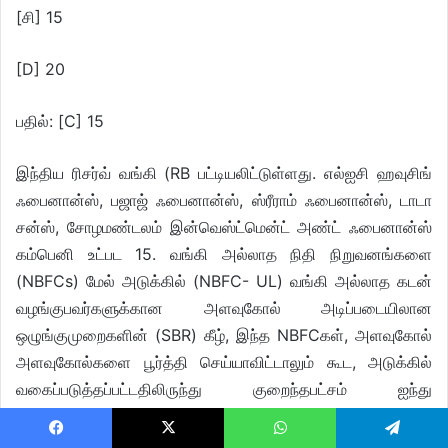
[சி] 15
[D] 20
பதில்: [C] 15
இந்திய ரிசர்வ் வங்கி (RB பட்டியலிட்டுள்ளது. எல்ஐசி ஹவுசிங்
ஃபைனான்ஸ், பஜாஜ் ஃபைனான்ஸ், ஸ்ரீராம் ஃபைனான்ஸ், டாடா
சன்ஸ், சோழமண்டலம் இன்வெஸ்ட்மென்ட் அண்ட் ஃபைனான்ஸ்
கம்பெனி உட்பட 15. வங்கி அல்லாத நிதி நிறுவனங்களை
(NBFCs) மேல் அடுக்கில் (NBFC- UL) வங்கி அல்லாத கடன்
வழங்குபவர்களுக்கான அளவுகோல் அடிப்படையிலான
ஒழுங்குமுறைகளின் (SBR) கீழ், இந்த NBFCகள், அளவுகோல்
அளவுகோல்களை பூர்த்தி செய்யாவிட்டாலும் கூட, அடுக்கில்
வகைப்படுத்தப்பட்டதிலிருந்து குறைந்தபட்சம் ஐந்து
ஆண்டுகளுக்கு மேம்படுத்தப்பட்ட ஒழுங்குமுறை தேவைகளுக்கு
உட்பட்டிருக்கும். அடுத்த ஆண்டு/வி.
Facebook
X
WhatsApp
Telegram