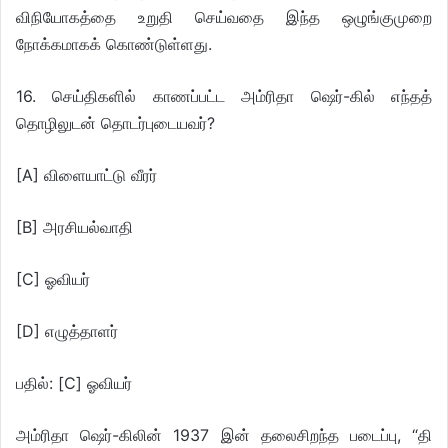
விநியோகத்தை உறுதி செய்வதை இந்த ஒழுங்குமுறை
நோக்கமாகக் கொண்டுள்ளது.
16. செய்திகளில் காணப்பட்ட அம்ரிதா ஷெர்-கில் எந்தத்
தொழிலுடன் தொடர்புடையவர்?
[A] விளையாட்டு வீரர்
[B] அரசியல்வாதி
[C] ஓவியர்
[D] எழுத்தாளர்
பதில்: [C] ஓவியர்
அம்ரிதா ஷெர்-கிலின் 1937 இன் தலைசிறந்த படைப்பு, “தி