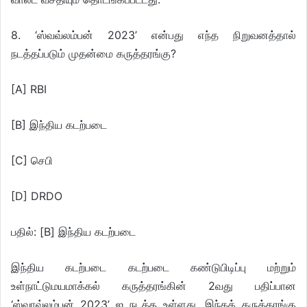
8. ‘ஸ்வவ்லம்பன் 2023’ என்பது எந்த நிறுவனத்தால்
நடத்தப்படும் முதன்மை கருத்தரங்கு?
[A] RBI
[B] இந்திய கடற்படை
[C] செபி
[D] DRDO
பதில்: [B] இந்திய கடற்படை
இந்திய கடற்படை கடற்படை கண்டுபிடிப்பு மற்றும்
உள்நாட்டுமயமாக்கல் கருத்தரங்கின் 2வது பதிப்பான
‘ஸ்வாவ்லம்பன் 2023’ ஐ நடத்த உள்ளது. இந்தக் கருத்தரங்கு