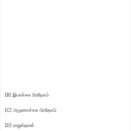
[B] இமாச்சல பிரதேசம்
[C] அருணாச்சல பிரதேசம்
[D] ராஜஸ்தான்