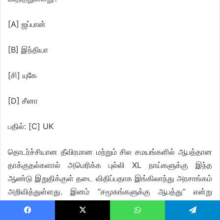
[A] ஜப்பான்
[B] இந்தியா
[சி] யுகே
[D] சீனா
பதில்: [C] UK
தொடர்ச்சியான தீவிரமான மற்றும் சில சமயங்களில் ஆபத்தான
தாக்குதல்களால் அமெரிக்க புல்லி XL நாய்களுக்கு இந்த
ஆண்டு இறுதிக்குள் தடை விதிப்பதாக இங்கிலாந்து அரசாங்கம்
அறிவித்துள்ளது. இனம் “சமூகங்களுக்கு ஆபத்து” என்று
கருதப்படுகிறது. அமெரிக்கன் புல்லி XL என்பது நான்கு
அமெரிக்க புல்லி வகைகளில் மிகப்பெரியது, அவற்றின் வலிமை,
Facebook
X
WhatsApp
Telegram