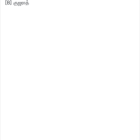
[B] குஜராத்