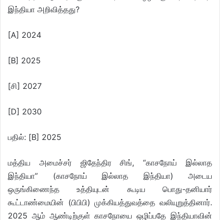
இந்தியா அறிவித்தது?
[A] 2024
[B] 2025
[சி] 2027
[D] 2030
பதில்: [B] 2025
மத்திய அமைச்சர் ஜிதேந்திர சிங், “காசநோய் இல்லாத
இந்தியா” (காசநோய் இல்லாத இந்தியா) அடைய
ஒருங்கிணைந்த உத்தியுடன் கூடிய பொது-தனியார்
கூட்டாண்மையின் (பிபிபி) முக்கியத்துவத்தை வலியுறுத்தினார்.
2025 ஆம் ஆண்டிற்குள் காசநோயை ஒழிப்பதே இந்தியாவின்