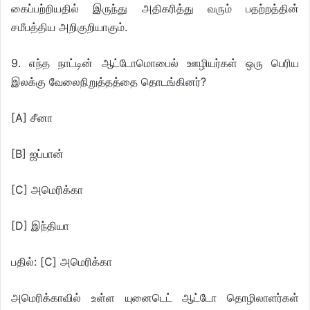
கைப்பற்றியதில் இருந்து அதிகரித்து வரும் பதற்றத்தின்
சமீபத்திய அறிகுறியாகும்.
9. எந்த நாட்டின் ஆட்டோமொபைல் ஊழியர்கள் ஒரு பெரிய
இலக்கு வேலைநிறுத்தத்தை தொடங்கினர்?
[A] சீனா
[B] ஜப்பான்
[C] அமெரிக்கா
[D] இந்தியா
பதில்: [C] அமெரிக்கா
அமெரிக்காவில் உள்ள யுனைடெட் ஆட்டோ தொழிலாளர்கள்