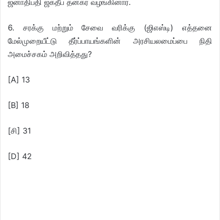
ஜனாதிபதி ஜகதீப் தன்கர் வழங்கினார்.
6. சரக்கு மற்றும் சேவை வரிக்கு (ஜிஎஸ்டி) எத்தனை
மேல்முறையீட்டு தீர்ப்பாயங்களின் அரசியலமைப்பை நிதி
அமைச்சகம் அறிவித்தது?
[A] 13
[B] 18
[சி] 31
[D] 42