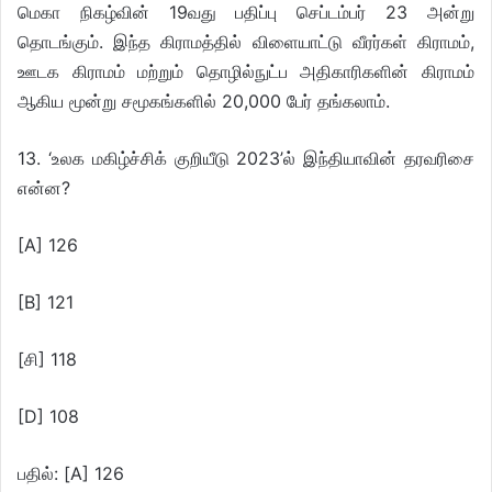
மெகா நிகழ்வின் 19வது பதிப்பு செப்டம்பர் 23 அன்று
தொடங்கும். இந்த கிராமத்தில் விளையாட்டு வீரர்கள் கிராமம்,
ஊடக கிராமம் மற்றும் தொழில்நுட்ப அதிகாரிகளின் கிராமம்
ஆகிய மூன்று சமூகங்களில் 20,000 பேர் தங்கலாம்.
13. ‘உலக மகிழ்ச்சிக் குறியீடு 2023’ல் இந்தியாவின் தரவரிசை
என்ன?
[A] 126
[B] 121
[சி] 118
[D] 108
பதில்: [A] 126