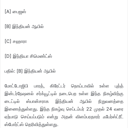
[A] பைஜஸ்
[B] இந்தியன் ஆயில்
[C] சஹாரா
[D] இந்தியா சிமெண்ட்ஸ்
பதில்: [B] இந்தியன் ஆயில்
மோட்டோஜிபி பாரத், கிரேட்டர் நொய்டாவில் உள்ள புத்த்
இன்டர்நேஷனல் சர்க்யூட்டில் நடைபெற உள்ள இந்த நிகழ்விற்கு
டைட்டில் ஸ்பான்சராக இந்தியன் ஆயில் நிறுவனத்தை
இணைத்துள்ளது. இந்த நிகழ்வு செப்டம்பர் 22 முதல் 24 வரை
ஏற்பாடு செய்யப்படும் என்று அதன் விளம்பரதாரர் ஃபேர்ஸ்ட்ரீட்
ஸ்போர்ட்ஸ் தெரிவித்துள்ளது.