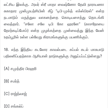
லட்சிய இலக்கு. அவர் ஸ்ரீ மாதா வைஷ்ணோ தேவி நாராயணா
சுகாதார முன்முயற்சியின் கீழ் “டிபி-முக்த் எக்ஸ்பிரஸ்” என்ற
நடமாடும் மருத்துவ வாகனத்தை கொடியசைத்து தொடங்கி
வைத்தார். “சலோ சலே டிபி கோ ஹரனே” (காசநோயை
தோற்கடிப்போம்) என்ற முழக்கத்தை முன்வைத்து இந்த வேன்
உதம்பூரில் உள்ள பல்வேறு கிராமங்களுக்கு பயணிக்கும்.
18. எந்த இந்திய கடலோர காவல்படை கப்பல் கடல் மாசுபாடு
பதிலளிப்பதற்காக ஆசியான் நாடுகளுக்கு அனுப்பப்பட்டுள்ளது?
[A] சமுத்திர பிரஹரி
[B] சமர்த்
[C] ராஜ்த்வாஜ்
[D] சங்கல்ப்