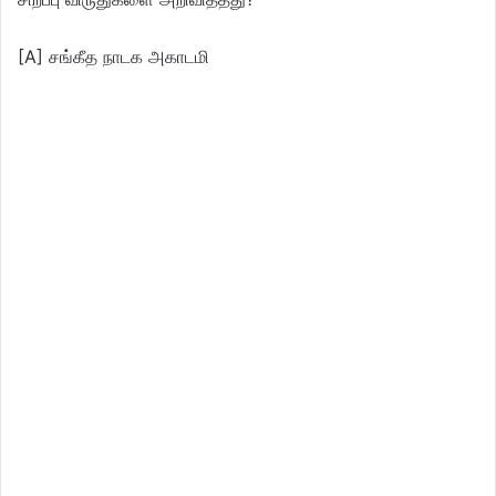
[A] சங்கீத நாடக அகாடமி