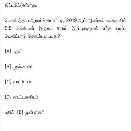
திட்டமிட்டுள்ளது.
3. சமீபத்திய ஆராய்ச்சியின்படி, 2019 ஆம் ஆண்டில் உலகளவில்
5.5 மில்லியன் இருதய நோய் இறப்புகளுடன் எந்த உறுப்பு
வெளிப்பாடு தொடர்புடையது?
[A] புதன்
[B] முன்னணி
[C] காட்மியம்
[D] டைட்டானியம்
பதில்: [B] முன்னணி