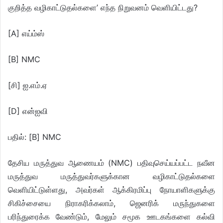
குறித்த வழிகாட்டுதல்களை’ எந்த நிறுவனம் வெளியிட்டது?
[A] எய்ம்ஸ்
[B] NMC
[சி] ஐ.எம்.ஏ
[D] என்ஐவி
பதில்: [B] NMC
தேசிய மருத்துவ ஆணையம் (NMC) பதிவுசெய்யப்பட்ட நவீன
மருத்துவ மருத்துவர்களுக்கான வழிகாட்டுதல்களை
வெளியிட்டுள்ளது, அவர்கள் ஆக்கிரமிப்பு நோயாளிகளுக்கு
சிகிச்சையை நிராகரிக்கலாம், ஜெனரிக் மருந்துகளை
பரிந்துரைக்க வேண்டும், மேலும் சமூக ஊடகங்களை கல்வி