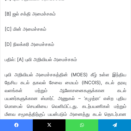
[B] ஜல் சக்தி அமைச்சகம்
[C] மின் அமைச்சகம்
[D] நிலக்கரி அமைச்சகம்
பதில்: [A] புவி அறிவியல் அமைச்சகம்
புவி அறிவியல் அமைச்சகத்தின் (MOES) கீழ் உள்ள இந்திய
தேசிய கடல் தகவல் சேவை மையம் (INCOIS), கடல் தரவு
வளங்கள் மற்றும் ஆலோசனைகளுக்கான கடல்
பயனர்களுக்கான ஸ்மார்ட் அணுகல் – ‘சமுத்ரா’ என்ற புதிய
மொபைல் செயலியை வெளியிட்டது. கடற்பயணிகள் மற்றும்
மீனவ சமூகத்திற்குப் பயன்படும் அனைத்து கடல் தொடர்பான
சேவைகள் பற்றிய விரிவான தகவல்களை வழங்குவதை இது
நோக்கமாகக் கொண்டுள்ளது.
Facebook
X
WhatsApp
Telegram