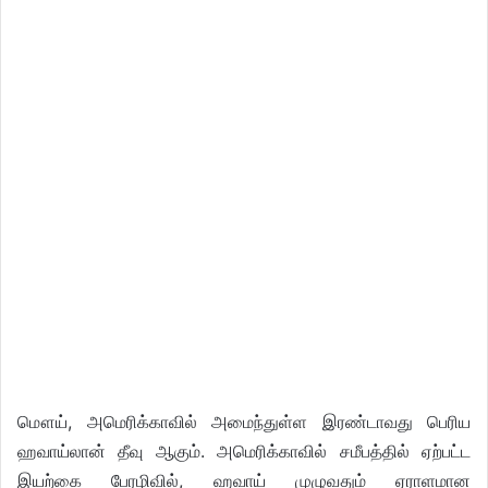
மௌய், அமெரிக்காவில் அமைந்துள்ள இரண்டாவது பெரிய
ஹவாய்லான் தீவு ஆகும். அமெரிக்காவில் சமீபத்தில் ஏற்பட்ட
இயற்கை பேரழிவில், ஹவாய் முழுவதும் ஏராளமான