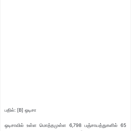
பதில்: [B] ஒடிசா
ஒடிசாவில் உள்ள மொத்தமுள்ள 6,798 பஞ்சாயத்துகளில் 65