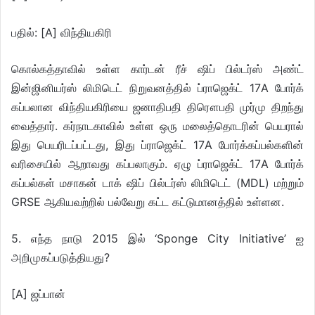
பதில்: [A] விந்தியகிரி
கொல்கத்தாவில் உள்ள கார்டன் ரீச் ஷிப் பில்டர்ஸ் அண்ட்
இன்ஜினியர்ஸ் லிமிடெட் நிறுவனத்தில் ப்ராஜெக்ட் 17A போர்க்
கப்பலான விந்தியகிரியை ஜனாதிபதி திரௌபதி முர்மு திறந்து
வைத்தார். கர்நாடகாவில் உள்ள ஒரு மலைத்தொடரின் பெயரால்
இது பெயரிடப்பட்டது, இது ப்ராஜெக்ட் 17A போர்க்கப்பல்களின்
வரிசையில் ஆறாவது கப்பலாகும். ஏழு ப்ராஜெக்ட் 17A போர்க்
கப்பல்கள் மசாகன் டாக் ஷிப் பில்டர்ஸ் லிமிடெட் (MDL) மற்றும்
GRSE ஆகியவற்றில் பல்வேறு கட்ட கட்டுமானத்தில் உள்ளன.
5. எந்த நாடு 2015 இல் ‘Sponge City Initiative’ ஐ
அறிமுகப்படுத்தியது?
[A] ஜப்பான்