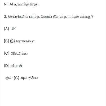
NHAI உருவாக்குகிறது.
3. செய்திகளில் பார்த்த மௌய் தீவு எந்த நாட்டில் உள்ளது?
[A] UK
[B] இந்தோனேசியா
[C] அமெரிக்கா
[D] ஜப்பான்
பதில்: [C] அமெரிக்கா