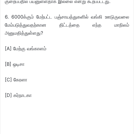
குறைப்பதில் பயனுள்ளதாக இல்லை என்று கூறப்பட்டது.
6. 6000க்கும் மேற்பட்ட பஞ்சாயத்துகளில் வங்கி ஊடுருவலை
மேம்படுத்துவதற்கான திட்டத்தை எந்த மாநிலம்
அனுமதித்துள்ளது?
[A] மேற்கு வங்காளம்
[B] ஒடிசா
[C] கேரளா
[D] கர்நாடகா