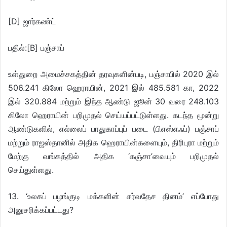
[D] ஜார்கண்ட்
பதில்:[B] பஞ்சாப்
உள்துறை அமைச்சகத்தின் தரவுகளின்படி, பஞ்சாபில் 2020 இல்
506.241 கிலோ ஹெராயின், 2021 இல் 485.581 கா, 2022
இல் 320.884 மற்றும் இந்த ஆண்டு ஜூன் 30 வரை 248.103
கிலோ ஹெராயின் பறிமுதல் செய்யப்பட்டுள்ளது. கடந்த மூன்று
ஆண்டுகளில், எல்லைப் பாதுகாப்புப் படை (பிஎஸ்எஃப்) பஞ்சாப்
மற்றும் ராஜஸ்தானில் அதிக ஹெராயின்களையும், திரிபுரா மற்றும்
மேற்கு வங்கத்தில் அதிக ‘கஞ்சா’வையும் பறிமுதல்
செய்துள்ளது.
13. ‘உலகப் பழங்குடி மக்களின் சர்வதேச தினம்’ எப்போது
அனுசரிக்கப்பட்டது?