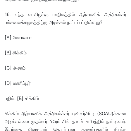
16. எந்த வடகிழக்கு மாநிலத்தில் ஆர்கானிக் அக்ரிகல்சர்
பல்கலைக்கழகத்திற்கு அடிக்கல் நாட்டப்பட்டுள்ளது?
[A] மேகாலயா
[B] சிக்கிம்
[C] அசாம்
[D] மணிப்பூர்
பதில்: [B] சிக்கிம்
சிக்கிம் ஆர்கானிக் அக்ரிகல்ச்சர் யுனிவர்சிட்டி (SOAU)க்கான
அடிக்கல்லை முதல்வர் பிரேம் சிங் தமாங் சமீபத்தில் நாட்டினார்.
இயற்கை விவசாயம் தொடர்பான தலைப்புகளில் சிறந்த