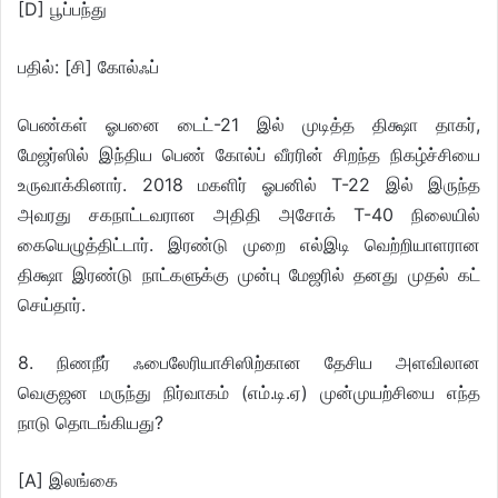
[D] பூப்பந்து
பதில்: [சி] கோல்ஃப்
பெண்கள் ஓபனை டைட்-21 இல் முடித்த திக்ஷா தாகர்,
மேஜர்ஸில் இந்திய பெண் கோல்ப் வீரரின் சிறந்த நிகழ்ச்சியை
உருவாக்கினார். 2018 மகளிர் ஓபனில் T-22 இல் இருந்த
அவரது சகநாட்டவரான அதிதி அசோக் T-40 நிலையில்
கையெழுத்திட்டார். இரண்டு முறை எல்இடி வெற்றியாளரான
திக்ஷா இரண்டு நாட்களுக்கு முன்பு மேஜரில் தனது முதல் கட்
செய்தார்.
8. நிணநீர் ஃபைலேரியாசிஸிற்கான தேசிய அளவிலான
வெகுஜன மருந்து நிர்வாகம் (எம்.டி.ஏ) முன்முயற்சியை எந்த
நாடு தொடங்கியது?
[A] இலங்கை