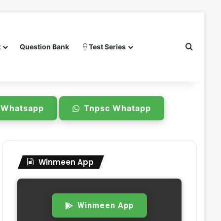
Search 
t
Question Bank
Test Series
e Whatsapp
Tnpsc Whatapp
Winmeen App
Winmeen App