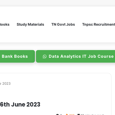
Books
Study Materials
TN Govt Jobs
Tnpsc Recruitmen
n Bank Books
Data Analytics IT Job Cours
ne 2023
 16th June 2023