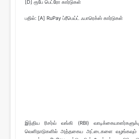
[D] ரூபே பெட்ரோ கார்டுகள்
பதில்: [A] RuPay ப்ரீபெய்ட் ஃபாரெக்ஸ் கார்டுகள்
இந்திய ரிசர்வ் வங்கி (RBI) வாடிக்கையாளர்களுக்
வெளிநாடுகளில் அத்தகைய அட்டைகளை வழங்கவும் வங