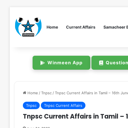
Home
Current Affairs
Samacheer 
Winmeen App
Questio
Home
/
Tnpsc
/
Tnpsc Current Affairs in Tamil – 16th Ju
Tnpsc
Tnpsc Current Affairs
Tnpsc Current Affairs in Tamil –