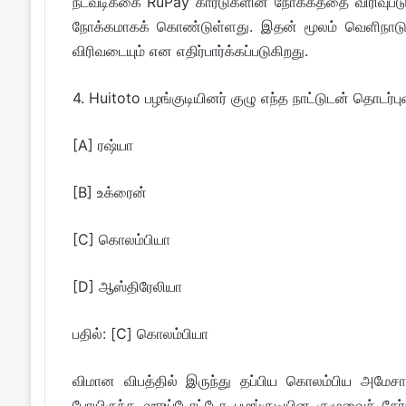
நடவடிக்கை RuPay கார்டுகளின் நோக்கத்தை விரிவுபட
நோக்கமாகக் கொண்டுள்ளது. இதன் மூலம் வெளிநாடுகள
விரிவடையும் என எதிர்பார்க்கப்படுகிறது.
4. Huitoto பழங்குடியினர் குழு எந்த நாட்டுடன் தொடர்
[A] ரஷ்யா
[B] உக்ரைன்
[C] கொலம்பியா
[D] ஆஸ்திரேலியா
பதில்: [C] கொலம்பியா
விமான விபத்தில் இருந்து தப்பிய கொலம்பிய அமேச
போயிருந்த ஹுய்டோட்டோ பழங்குடியின குழுவைச் சேர்ந