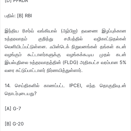
[D] PFRDA
பதில்: [B] RBI
இந்திய ரிசர்வ் வங்கியால் (ஆர்பிஐ) தவணை இழப்புக்கான
உத்தரவாதம் குறித்து சமீபத்தில் வழிகாட்டுதல்கள்
வெளியிடப்பட்டுள்ளன. ஃபின்டெக் நிறுவனங்கள் தங்கள் கடன்
வழங்கும் கூட்டாளர்களுக்கு வழங்கக்கூடிய முதல் கடன்
இயல்புநிலை உத்தரவாதத்தின் (FLDG) அதிகபட்ச வரம்பான 5%
வரை கட்டுப்பாட்டாளர் நிர்ணயித்துள்ளார்.
14. செய்திகளில் காணப்பட்ட IPCEI, எந்த தொகுதியுடன்
தொடர்புடையது?
[A] G-7
[B] G-20