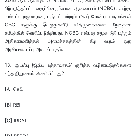
2018 ஆம் ஆண்டில் அரசியலமைப்பு அந்தஸ்தைப் பெற்ற தேசிய
பிற்படுத்தப்பட்ட வகுப்பினருக்கான ஆணையம் (NCBC), மேற்கு
வங்கம், ராஜஸ்தான், பஞ்சாப் மற்றும் பீகார் போன்ற மாநிலங்கள்
OBC களுக்கு இடஒதுக்கீடு விதிமுறைகளை மீறுவதாக
சமீபத்தில் வெளிப்படுத்தியது. NCBC என்பது சமூக நீதி மற்றும்
அதிகாரமளித்தல் அமைச்சகத்தின் கீழ் வரும் ஒரு
அரசியலமைப்பு அமைப்பாகும்.
13. ‘இயல்பு இழப்பு உத்தரவாதம்’ குறித்த வழிகாட்டுதல்களை
எந்த நிறுவனம் வெளியிட்டது?
[A] செபி
[B] RBI
[C] IRDAI