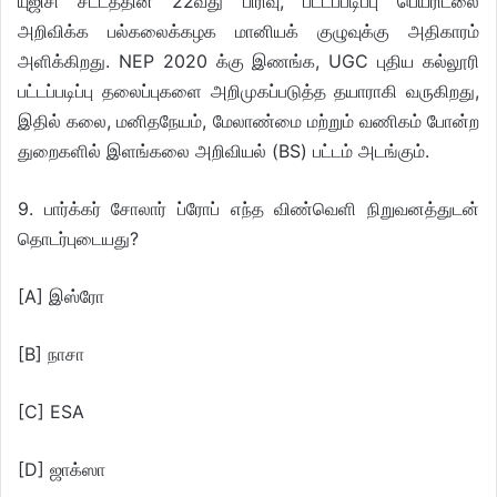
யுஜிசி சட்டத்தின் 22வது பிரிவு, பட்டப்படிப்பு பெயரிடலை
அறிவிக்க பல்கலைக்கழக மானியக் குழுவுக்கு அதிகாரம்
அளிக்கிறது. NEP 2020 க்கு இணங்க, UGC புதிய கல்லூரி
பட்டப்படிப்பு தலைப்புகளை அறிமுகப்படுத்த தயாராகி வருகிறது,
இதில் கலை, மனிதநேயம், மேலாண்மை மற்றும் வணிகம் போன்ற
துறைகளில் இளங்கலை அறிவியல் (BS) பட்டம் அடங்கும்.
9. பார்க்கர் சோலார் ப்ரோப் எந்த விண்வெளி நிறுவனத்துடன்
தொடர்புடையது?
[A] இஸ்ரோ
[B] நாசா
[C] ESA
[D] ஜாக்ஸா