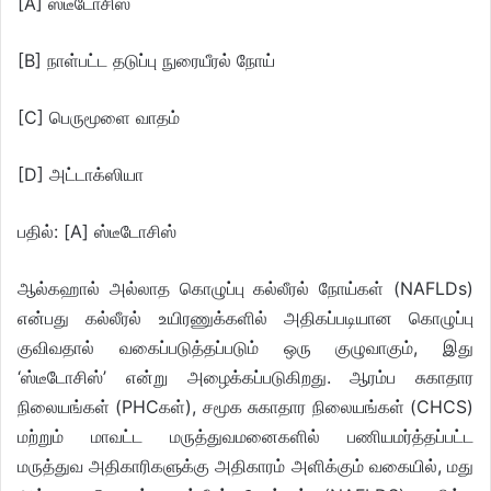
[A] ஸ்டீடோசிஸ்
[B] நாள்பட்ட தடுப்பு நுரையீரல் நோய்
[C] பெருமூளை வாதம்
[D] அட்டாக்ஸியா
பதில்: [A] ஸ்டீடோசிஸ்
ஆல்கஹால் அல்லாத கொழுப்பு கல்லீரல் நோய்கள் (NAFLDs)
என்பது கல்லீரல் உயிரணுக்களில் அதிகப்படியான கொழுப்பு
குவிவதால் வகைப்படுத்தப்படும் ஒரு குழுவாகும், இது
‘ஸ்டீடோசிஸ்’ என்று அழைக்கப்படுகிறது. ஆரம்ப சுகாதார
நிலையங்கள் (PHCகள்), சமூக சுகாதார நிலையங்கள் (CHCS)
மற்றும் மாவட்ட மருத்துவமனைகளில் பணியமர்த்தப்பட்ட
மருத்துவ அதிகாரிகளுக்கு அதிகாரம் அளிக்கும் வகையில், மது