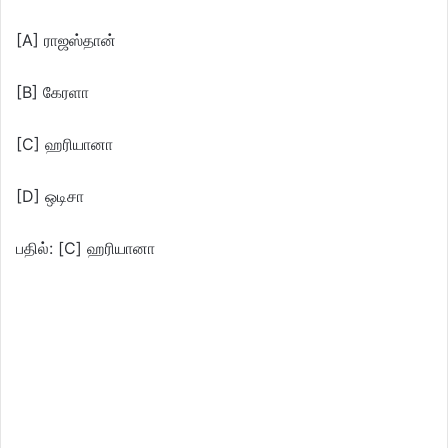
[A] ராஜஸ்தான்
[B] கேரளா
[C] ஹரியானா
[D] ஒடிசா
பதில்: [C] ஹரியானா