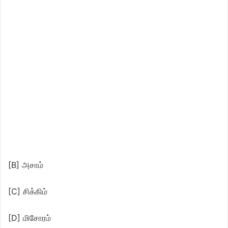
[B] அசாம்
[C] சிக்கிம்
[D] மிசோரம்