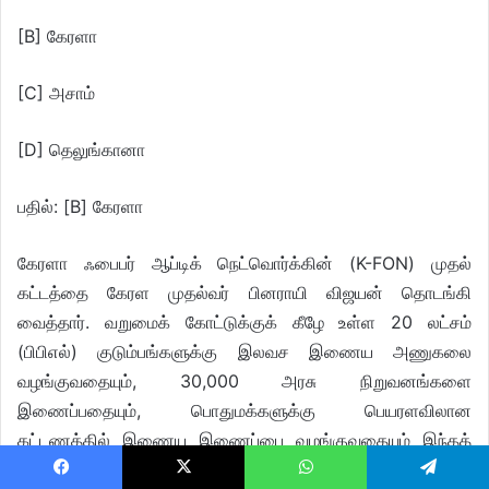
[B] கேரளா
[C] அசாம்
[D] தெலுங்கானா
பதில்: [B] கேரளா
கேரளா ஃபைபர் ஆப்டிக் நெட்வொர்க்கின் (K-FON) முதல்
கட்டத்தை கேரள முதல்வர் பினராயி விஜயன் தொடங்கி
வைத்தார். வறுமைக் கோட்டுக்குக் கீழே உள்ள 20 லட்சம்
(பிபிஎல்) குடும்பங்களுக்கு இலவச இணைய அணுகலை
வழங்குவதையும், 30,000 அரசு நிறுவனங்களை
இணைப்பதையும், பொதுமக்களுக்கு பெயரளவிலான
கட்டணத்தில் இணைய இணைப்பை வழங்குவதையும் இந்தத்
திட்டம் நோக்கமாகக் கொண்டுள்ளது.
Facebook
X
WhatsApp
Telegram