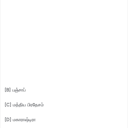
[B] பஞ்சாப்
[C] மத்திய பிரதேசம்
[D] மகாராஷ்டிரா