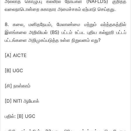
அல்லாத கொழுப்பு கல்லீரல் நோய்கள் (NAFLDS) குறித்த
வலைநாடொன்றை சுகாதார அமைச்சகம் ஏற்பாடு செய்தது.
8. கலை, மனிதநேயம், மேலாண்மை மற்றும் வர்த்தகத்தில்
இளங்கலை அறிவியல் (BS) பட்டம் உட்பட புதிய கல்லூரி பட்டப்
பட்டங்களை அறிமுகப்படுத்த உள்ள நிறுவனம் எது?
[A] AICTE
[B] UGC
[சி] நாஸ்காம்
[D] NITI ஆயோக்
பதில்: [B] UGC