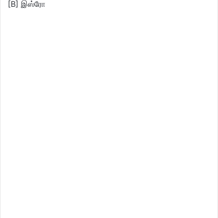
[B] இஸ்ரோ