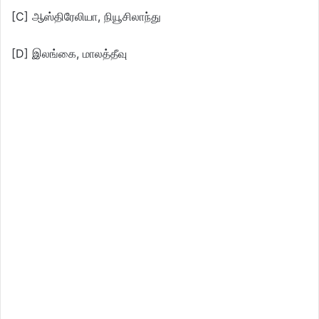
[C] ஆஸ்திரேலியா, நியூசிலாந்து
[D] இலங்கை, மாலத்தீவு