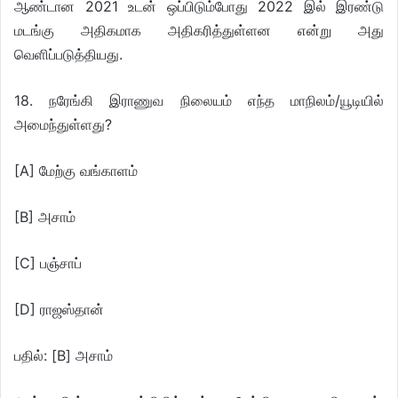
ஆண்டான 2021 உடன் ஒப்பிடும்போது 2022 இல் இரண்டு
மடங்கு அதிகமாக அதிகரித்துள்ளன என்று அது
வெளிப்படுத்தியது.
18. நரேங்கி இராணுவ நிலையம் எந்த மாநிலம்/யூடியில்
அமைந்துள்ளது?
[A] மேற்கு வங்காளம்
[B] அசாம்
[C] பஞ்சாப்
[D] ராஜஸ்தான்
பதில்: [B] அசாம்