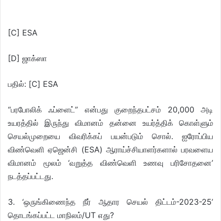
[C] ESA
[D] ஜாக்ஸா
பதில்: [C] ESA
“பரபோலிக் ஃப்ளைட்” என்பது குறைந்தபட்சம் 20,000 அடி
உயரத்தில் இருந்து விமானம் தன்னை உயர்த்திக் கொள்ளும்
செயல்முறையை விவரிக்கப் பயன்படும் சொல். ஐரோப்பிய
விண்வெளி ஏஜென்சி (ESA) ஆராய்ச்சியாளர்களால் பரவளைய
விமானம் மூலம் ‘வறுத்த விண்வெளி உணவு பரிசோதனை’
நடத்தப்பட்டது.
3. ‘ஒருங்கிணைந்த நீர் ஆதார செயல் திட்டம்-2023-25’
தொடங்கப்பட்ட மாநிலம்/UT எது?