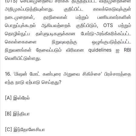
(0TS) செயல்முறையை சீராக்க திருத்தப்பட்ட விதிமுறைகளை
அறிமுகப்படுத்தியுள்ளது. குறிப்பிட்ட காலக்கெடுவுக்குள்
நடைமுறைகள், தரநிலைகள் மற்றும் பணியாளர்களின்
பொறுப்புக்கூறல் ஆகியவற்றைக் குறிப்பிடும், OTS மற்றும்
தொழில்நுட்ப தள்ளுபடிகளுக்கான போர்டு-அங்கீகரிக்கப்பட்ட
கொள்கைகளை நிறுவுவதற்கு ஒழுங்குபடுத்தப்பட்ட
நிறுவனங்கள் தேவைப்படும் விரிவான quidelines ஐ RBI
வெளியிட்டுள்ளது.
16. ‘மிஷன் மோட் கண்புரை அறுவை சிகிச்சை’ பிரச்சாரத்தை
எந்த நாடு ஏற்பாடு செய்தது?
[A] இஸ்ரேல்
[B] இந்தியா
[C] இந்தோனேசியா