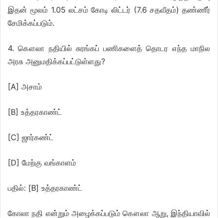
இதன் மூலம் 1.05 லட்சம் கோடி லிட்டர் (7.6 சதவீதம்) தண்ணீர்
சேமிக்கப்படும்.
4. கௌலா நதியில் சுரங்கப் பணிகளைத் தொடர எந்த மாநில
அரசு அனுமதிக்கப்பட்டுள்ளது?
[A] அசாம்
[B] உத்தரகாண்ட்
[C] ஜார்கண்ட்
[D] மேற்கு வங்காளம்
பதில்: [B] உத்தரகாண்ட்
கோலா நதி என்றும் அழைக்கப்படும் கௌலா ஆறு, இந்தியாவில்