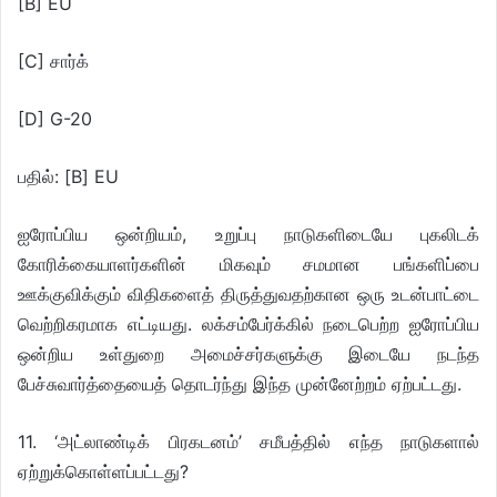
[B] EU
[C] சார்க்
[D] G-20
பதில்: [B] EU
ஐரோப்பிய ஒன்றியம், உறுப்பு நாடுகளிடையே புகலிடக்
கோரிக்கையாளர்களின் மிகவும் சமமான பங்களிப்பை
ஊக்குவிக்கும் விதிகளைத் திருத்துவதற்கான ஒரு உடன்பாட்டை
வெற்றிகரமாக எட்டியது. லக்சம்பேர்க்கில் நடைபெற்ற ஐரோப்பிய
ஒன்றிய உள்துறை அமைச்சர்களுக்கு இடையே நடந்த
பேச்சுவார்த்தையைத் தொடர்ந்து இந்த முன்னேற்றம் ஏற்பட்டது.
11. ‘அட்லாண்டிக் பிரகடனம்’ சமீபத்தில் எந்த நாடுகளால்
ஏற்றுக்கொள்ளப்பட்டது?