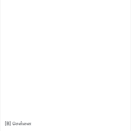
[B] சென்னை