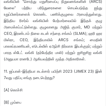
வங்கியின் “சொத்து மறுசீரமைப்பு நிறுவனங்களின் (ARCS)
வேலை” பற்றிய பரிந்துரைகளை செயல்படுத்த ஐந்து
உறுப்பினர்களைக் கொண்ட பணிக்குழுவை அமைத்துள்ளது.
இந்திய ரிசர்வ் வங்கியின் மேற்பார்வையில் இந்தக் குழு
அமைக்கப்பட்டுள்ளது. குழுவானது அஜித் குமார், MD மற்றும்
CEO, இரண்டாம் நிலை கடன் சந்தை சங்கம் (SLMA); ஹரி ஹர
மிஸ்ரா, CEO, இந்தியாவில் ARCS சங்கம்; மைதிலி
பாலசுப்ரமணியன், எடெல்வீஸ் ஏஆர்சி நிர்வாக இயக்குநர்; மற்றும்
பாரத ஸ்டேட் வங்கி (தர்மேந்திர பாலி) மற்றும் ஐசிஐசிஐ வங்கி
(அனுபமா ரானடே) ஆகியவற்றின் மூத்த அதிகாரிகள்.
11. ஜப்பான்-இந்தியா கடல்சார் பயிற்சி 2023 (JIMEX 23) இன்
7வது பதிப்பு எங்கு நடைபெற்றது?
[A] கொச்சி
[B] மும்பை