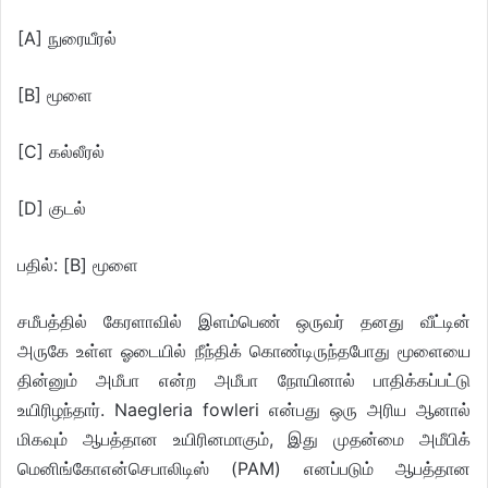
[A] நுரையீரல்
[B] மூளை
[C] கல்லீரல்
[D] குடல்
பதில்: [B] மூளை
சமீபத்தில் கேரளாவில் இளம்பெண் ஒருவர் தனது வீட்டின்
அருகே உள்ள ஓடையில் நீந்திக் கொண்டிருந்தபோது மூளையை
தின்னும் அமீபா என்ற அமீபா நோயினால் பாதிக்கப்பட்டு
உயிரிழந்தார். Naegleria fowleri என்பது ஒரு அரிய ஆனால்
மிகவும் ஆபத்தான உயிரினமாகும், இது முதன்மை அமீபிக்
மெனிங்கோஎன்செபாலிடிஸ் (PAM) எனப்படும் ஆபத்தான