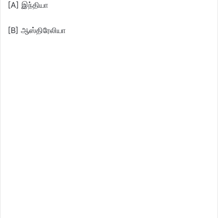
[A] இந்தியா
[B] ஆஸ்திரேலியா