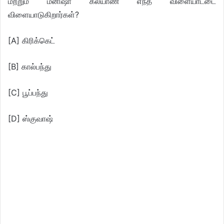
மற்றும் மனிஷா கல்யாண் எந்த விளையாட்டை
விளையாடுகிறார்கள்?
[A] கிரிக்கெட்
[B] கால்பந்து
[C] பூப்பந்து
[D] ஸ்குவாஷ்