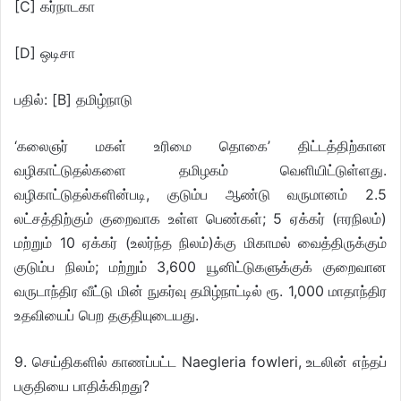
[C] கர்நாடகா
[D] ஒடிசா
பதில்: [B] தமிழ்நாடு
‘கலைஞர் மகள் உரிமை தொகை’ திட்டத்திற்கான
வழிகாட்டுதல்களை தமிழகம் வெளியிட்டுள்ளது.
வழிகாட்டுதல்களின்படி, குடும்ப ஆண்டு வருமானம் 2.5
லட்சத்திற்கும் குறைவாக உள்ள பெண்கள்; 5 ஏக்கர் (ஈரநிலம்)
மற்றும் 10 ஏக்கர் (உலர்ந்த நிலம்)க்கு மிகாமல் வைத்திருக்கும்
குடும்ப நிலம்; மற்றும் 3,600 யூனிட்டுகளுக்குக் குறைவான
வருடாந்திர வீட்டு மின் நுகர்வு தமிழ்நாட்டில் ரூ. 1,000 மாதாந்திர
உதவியைப் பெற தகுதியுடையது.
9. செய்திகளில் காணப்பட்ட Naegleria fowleri, உடலின் எந்தப்
பகுதியை பாதிக்கிறது?