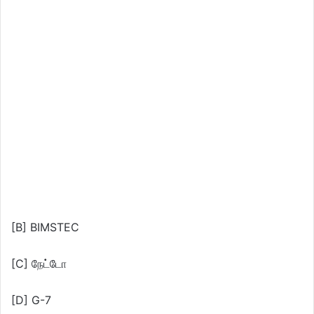
[B] BIMSTEC
[C] நேட்டோ
[D] G-7