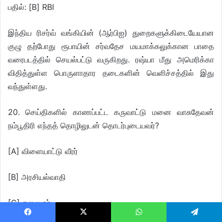
பதில்: [B] RBI
இந்திய ரிசர்வ் வங்கியின் (ஆர்பிஐ) துறைகளுக்கிடையேயான
குழு தற்போது ரூபாயின் சர்வதேச மயமாக்கலுக்கான பாதை
வரைபடத்தில் செயல்பட்டு வருகிறது. ரஷ்யா மீது அமெரிக்கா
விதித்துள்ள பொருளாதார தடைகளின் வெளிச்சத்தில் இது
வந்துள்ளது.
20. செய்திகளில் காணப்பட்ட கருவாட்டு மனை வாசுதேவன்
நம்பூதிரி எந்தத் தொழிலுடன் தொடர்புடையவர்?
[A] விளையாட்டு வீரர்
[B] அரசியல்வாதி
[C] கலைஞர்
Facebook
X
WhatsApp
Telegram