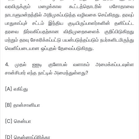
வரவிருக்கும் மழைக்கால கூட்டத்தொடரில் மசோதாவை
நாடாளுமன்றத்தில் அறிமுகப்படுத்த வழிவகை செய்கிறது. தரவுப்
பாதுகாப்புச் சட்டம் இந்திய குடியிருப்பாளர்களின் தனிப்பட்ட
தரவை நிர்வகிப்பதற்கான விதிமுறைகளைக் குறிப்பிடுகிறது
மற்றும் தரவு சேகரிக்கப்பட்டு பயன்படுத்தப்படும் நபர்களிடமிருந்து
வெளிப்படையான ஒப்புதல் தேவைப்படுகிறது.
4. முதல் ஐஐடி குளோபல் வளாகம் அமைக்கப்படவுள்ள
சான்சிபார் எந்த நாட்டில் அமைந்துள்ளது?
[A] எகிப்து
[B] தான்சானியா
[C] கென்யா
[D] தென்னாப்பிரிக்கா