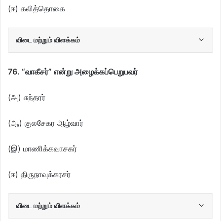
(ஈ) கலித்தொகை
விடை மற்றும் விளக்கம்
76. “வாகீசர்” என்று அழைக்கப்பெறுபவர்
(அ) சுந்தரர்
(ஆ) குலசேகர ஆழ்வார்
(இ) மாணிக்கவாசகர்
(ஈ) திருநாவுக்கரசர்
விடை மற்றும் விளக்கம்