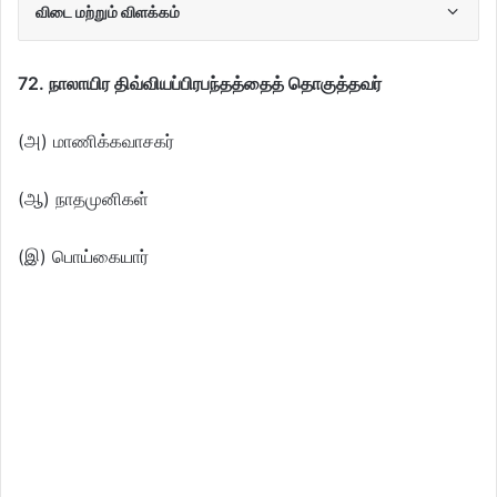
விடை மற்றும் விளக்கம்
72. நாலாயிர திவ்வியப்பிரபந்தத்தைத் தொகுத்தவர்
(அ) மாணிக்கவாசகர்
(ஆ) நாதமுனிகள்
(இ) பொய்கையார்