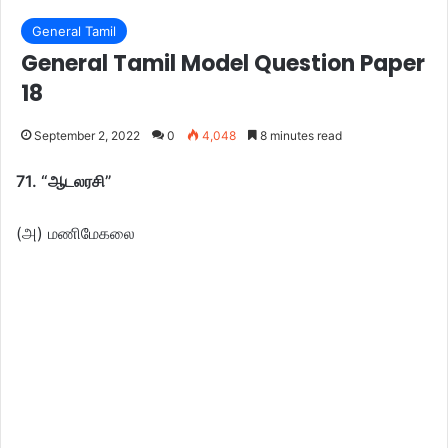
General Tamil
General Tamil Model Question Paper
18
September 2, 2022
0
4,048
8 minutes read
71. “ஆடலரசி”
(அ) மணிமேகலை