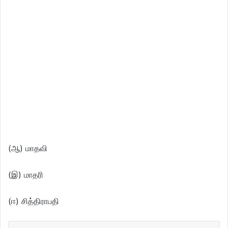
(ஆ) மாதவி
(இ) மாதரி
(ஈ) சித்திராபதி