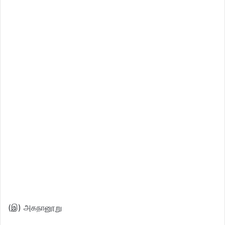
(இ) அகநானூறு