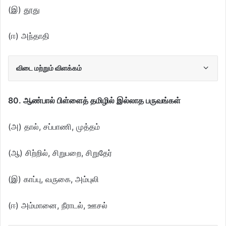
(இ) தூது
(ஈ) அந்தாதி
விடை மற்றும் விளக்கம்
80. ஆண்பால் பிள்ளைத் தமிழில் இல்லாத பருவங்கள்
(அ) தால், சப்பாணி, முத்தம்
(ஆ) சிற்றில், சிறுபறை, சிறுதேர்
(இ) காப்பு, வருகை, அம்புலி
(ஈ) அம்மானை, நீராடல், ஊசல்