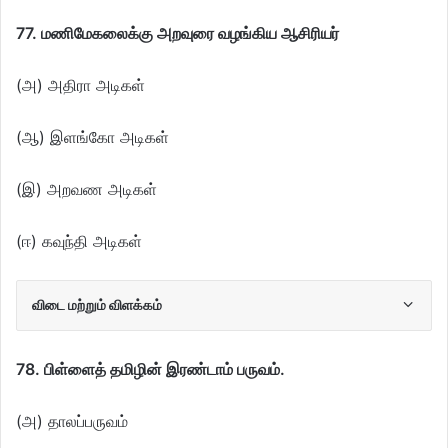
77. மணிமேகலைக்கு அறவுரை வழங்கிய ஆசிரியர்
(அ) அதிரா அடிகள்
(ஆ) இளங்கோ அடிகள்
(இ) அறவண அடிகள்
(ஈ) கவுந்தி அடிகள்
விடை மற்றும் விளக்கம்
78. பிள்ளைத் தமிழின் இரண்டாம் பருவம்.
(அ) தாலப்பருவம்