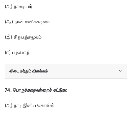
(அ) நாலடியார்
(ஆ) நான்மணிக்கடிகை
(இ) சிறுபஞ்சமூலம்
(ஈ) பழமொழி
விடை மற்றும் விளக்கம்
74. பொருத்தாதவற்றைச் சுட்டுக:
(அ) நாடி இனிய சொலின்