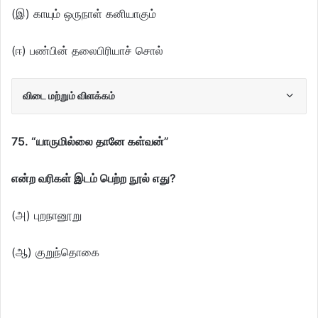
(இ) காயும் ஒருநாள் கனியாகும்
(ஈ) பண்பின் தலைபிரியாச் சொல்
விடை மற்றும் விளக்கம்
75. “யாருமில்லை தானே கள்வன்”
என்ற வரிகள் இடம் பெற்ற நூல் எது?
(அ) புறநானூறு
(ஆ) குறுந்தொகை