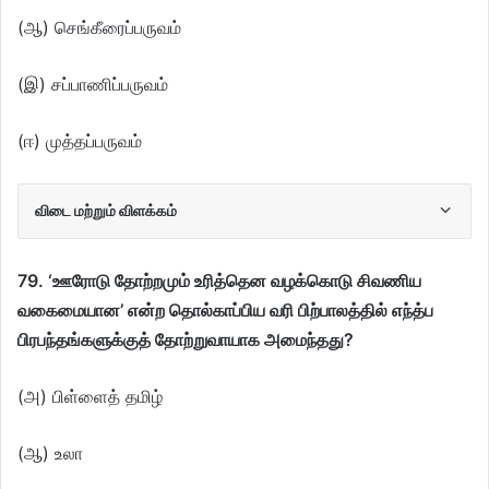
(ஆ) செங்கீரைப்பருவம்
(இ) சப்பாணிப்பருவம்
(ஈ) முத்தப்பருவம்
விடை மற்றும் விளக்கம்
79. ‘ஊரோடு தோற்றமும் உரித்தென வழக்கொடு சிவணிய
வகைமையான’ என்ற தொல்காப்பிய வரி பிற்பாலத்தில் எந்த்ப
பிரபந்தங்களுக்குத் தோற்றுவாயாக அமைந்தது?
(அ) பிள்ளைத் தமிழ்
(ஆ) உலா