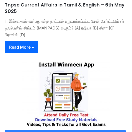
Tnpsc Current Affairs in Tamil & English – 6th May
2025
1. இக்லா-எஸ் என்பது எந்த நாட்டால் உருவாக்கப்பட்ட மேன் போர்ட்டபிள் ஏர்
டிஃபென்ஸ் சிஸ்டம் (MANPADS) ஆகும்? [A] ரஷ்யா [B] சீனா [C]
பிரான்ஸ் [D]…
Read More »