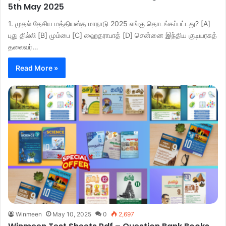
5th May 2025
1. முதல் தேசிய மத்தியஸ்த மாநாடு 2025 எங்கு தொடங்கப்பட்டது? [A]
புது தில்லி [B] மும்பை [C] ஹைதராபாத் [D] சென்னை இந்திய குடியரசுத்
தலைவர்…
Read More »
Winmeen
May 10, 2025
0
2,697