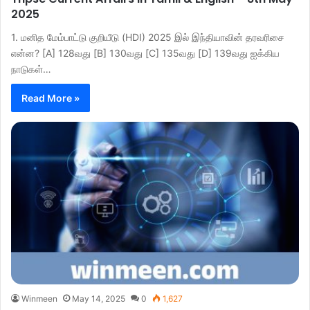
2025
1. மனித மேம்பாட்டு குறியீடு (HDI) 2025 இல் இந்தியாவின் தரவரிசை
என்ன? [A] 128வது [B] 130வது [C] 135வது [D] 139வது ஐக்கிய
நாடுகள்…
Read More »
Winmeen
May 14, 2025
0
1,627