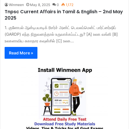
Winmeen
May 8, 2025
0
1,172
Tnpsc Current Affairs in Tamil & English – 2nd May
2025
1. குளோபல் ஆன்டிபயாடிக் ரிசர்ச் அண்ட் டெவலப்மென்ட் பார்ட்னர்ஷிப்
(GARDP) எந்த நிறுவனத்தால் உருவாக்கப்பட்டது? [A] உலக வங்கி [B]
உலகளாவிய சுகாதார கவுன்சில் [C] உலக…
Read More »