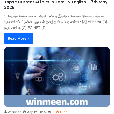
Tnpsc Current Affairs in Tamil & English – 7th May
2025
1. தேர்தல் சேவைகளை நெறிப்படுத்த இந்திய தேர்தல் ஆணையத்தால்
உருவாக்கப்பட்டுள்ள டிஜிட்டல் தளத்தின் பெயர் என்ன? [A] eElector [B]
ஒரு வாக்கு [C] ECINET [D]…
Read More »
Winmeen
May 12, 2025
0
1,677