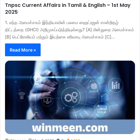
Tnpsc Current Affairs in Tamil & English – 1st May
2025
1. எந்த அமைச்சகம் இந்தியாவின் பசுமை ஹைட்ரஜன் சான்றிதழ்
திட்டத்தை (GHCI) அறிமுகப்படுத்தியுள்ளது? [A] மின்துறை அமைச்சகம்
[B] பெட்ரோலியம் மற்றும் இயற்கை எரிவாயு அமைச்சகம் [C]…
Read More »