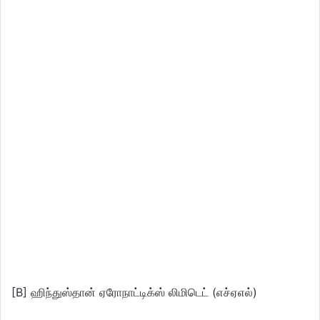
[B] ஹிந்துஸ்தான் ஏரோநாட்டிக்ஸ் லிமிடெட் (எச்ஏஎல்)