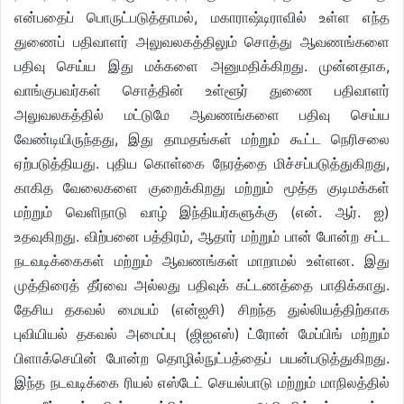
என்பதைப் பொருட்படுத்தாமல், மகாராஷ்டிராவில் உள்ள எந்த
துணைப் பதிவாளர் அலுவலகத்திலும் சொத்து ஆவணங்களை
பதிவு செய்ய இது மக்களை அனுமதிக்கிறது. முன்னதாக,
வாங்குபவர்கள் சொத்தின் உள்ளூர் துணை பதிவாளர்
அலுவலகத்தில் மட்டுமே ஆவணங்களை பதிவு செய்ய
வேண்டியிருந்தது, இது தாமதங்கள் மற்றும் கூட்ட நெரிசலை
ஏற்படுத்தியது. புதிய கொள்கை நேரத்தை மிச்சப்படுத்துகிறது,
காகித வேலைகளை குறைக்கிறது மற்றும் மூத்த குடிமக்கள்
மற்றும் வெளிநாடு வாழ் இந்தியர்களுக்கு (என். ஆர். ஐ)
உதவுகிறது. விற்பனை பத்திரம், ஆதார் மற்றும் பான் போன்ற சட்ட
நடவடிக்கைகள் மற்றும் ஆவணங்கள் மாறாமல் உள்ளன. இது
முத்திரைத் தீர்வை அல்லது பதிவுக் கட்டணத்தை பாதிக்காது.
தேசிய தகவல் மையம் (என்ஐசி) சிறந்த துல்லியத்திற்காக
புவியியல் தகவல் அமைப்பு (ஜிஐஎஸ்) ட்ரோன் மேப்பிங் மற்றும்
பிளாக்செயின் போன்ற தொழில்நுட்பத்தைப் பயன்படுத்துகிறது.
இந்த நடவடிக்கை ரியல் எஸ்டேட் செயல்பாடு மற்றும் மாநிலத்தில்