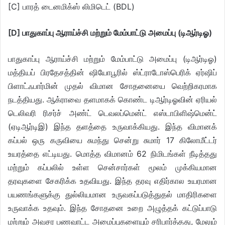
[C] பாரத் டைனமிக்ஸ் லிமிடெட் (BDL)
[D] பாதுகாப்பு ஆராய்ச்சி மற்றும் மேம்பாட்டு அமைப்பு (டிஆர்டிஓ)
பாதுகாப்பு ஆராய்ச்சி மற்றும் மேம்பாட்டு அமைப்பு (டிஆர்டிஓ)
மத்தியப் பிரதேசத்தின் ஷியோபூரில் ஸ்ட்ராடோஸ்பெரிக் ஏர்ஷிப்
பிளாட்ஃபார்மின் முதல் விமான சோதனையை வெற்றிகரமாக
நடத்தியது. ஆக்ராவை தளமாகக் கொண்ட டிஆர்டிஓவின் ஏரியல்
டெலிவரி ரிசர்ச் அண்ட் டெவலப்மென்ட் எஸ்டாபிளிஷ்மென்ட்
(ஏடிஆர்டிஇ) இந்த தளத்தை உருவாக்கியது. இந்த விமானக்
கப்பல் ஒரு கருவியை சுமந்து சென்று சுமார் 17 கிலோமீட்டர்
உயரத்தை எட்டியது. மொத்த விமானம் 62 நிமிடங்கள் நீடித்தது
மற்றும் கப்பலில் உள்ள சென்சார்கள் மூலம் முக்கியமான
தரவுகளை சேகரிக்க உதவியது. இந்த தரவு எதிர்கால உயரமான
பயணங்களுக்கு துல்லியமான உருவகப்படுத்துதல் மாதிரிகளை
உருவாக்க உதவும். இந்த சோதனை உறை அழுத்தக் கட்டுப்பாடு
மற்றும் அவசர பணவாட்ட அமைப்புகளையும் சரிபார்த்தது, மேலும்