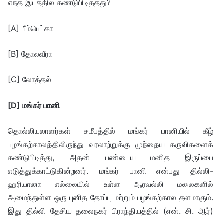
எந்த இடத்தில் கண்டுபிடித்தது?
[A] பீம்பெட்கா
[B] தோலவீரா
[C] லோத்தல்
[D] மங்கர் பானி
தொல்லியலாளர்கள் சமீபத்தில் மங்கர் பானியில் கீழ்
பழங்கற்காலத்திலிருந்து வரலாற்றுக்கு முந்தைய கருவிகளைக்
கண்டுபிடித்து, அதன் பண்டைய மனித இருப்பை
எடுத்துக்காட்டுகின்றனர். மங்கர் பானி என்பது தில்லி-
ஹரியானா எல்லையில் உள்ள ஆரவல்லி மலைகளில்
அமைந்துள்ள ஒரு புனித தோப்பு மற்றும் பழங்கற்கால தளமாகும்.
இது தில்லி தேசிய தலைநகர் பிராந்தியத்தில் (என். சி. ஆர்)