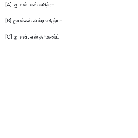
[A] ஐ. என். எஸ் சுமித்ரா
[B] ஐஎன்எஸ் விக்ரமாதித்யா
[C] ஐ. என். எஸ் திரிகண்ட்