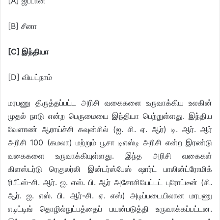
[A] ஜப்பான்
[B] சீனா
[C] இந்தியா
[D] வியட்நாம்
மரபணு திருத்தப்பட்ட அரிசி வகைகளை உருவாக்கிய உலகின்
முதல் நாடு என்ற பெருமையை இந்தியா பெற்றுள்ளது. இந்திய
வேளாண் ஆராய்ச்சி கவுன்சில் (ஐ. சி. ஏ. ஆர்) டி. ஆர். ஆர்
அரிசி 100 (கமலா) மற்றும் பூசா டிஎஸ்டி அரிசி என்ற இரண்டு
வகைகளை உருவாக்கியுள்ளது. இந்த அரிசி வகைகள்
கிளஸ்டர்டு ரெகுலர்லி இன்டர்ஸ்பேஸ் ஷார்ட் பாலின்ட்ரோமிக்
ரிபீட்ஸ்-சி. ஆர். ஐ. எஸ். பி. ஆர் அசோசியேட்டட் புரோட்டீன் (சி.
ஆர். ஐ. எஸ். பி. ஆர்-சி. ஏ. எஸ்) அடிப்படையிலான மரபணு
எடிட்டிங் தொழில்நுட்பத்தைப் பயன்படுத்தி உருவாக்கப்பட்டன.