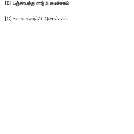
[B] பஞ்சாயத்து ராஜ் அமைச்சகம்
[C] ஊரக வளர்ச்சி அமைச்சகம்