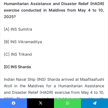
Humanitarian Assistance and Disaster Relief (HADR)
exercise conducted in Maldives from May 4 to 10,
2025?
[A] INS Sumitra
[B] INS Vikramaditya
[C] INS Trikand
[D] INS Sharda
Indian Naval Ship (INS) Sharda arrived at Maafilaafushi
Atoll in the Maldives for a Humanitarian Assistance
and Disaster Relief (HADR) exercise from May 4 to 10,
2025. The exercise is being held in partnership with
the Maldives National Defence Force (MNDF). It aims
Facebook
X
WhatsApp
Telegram