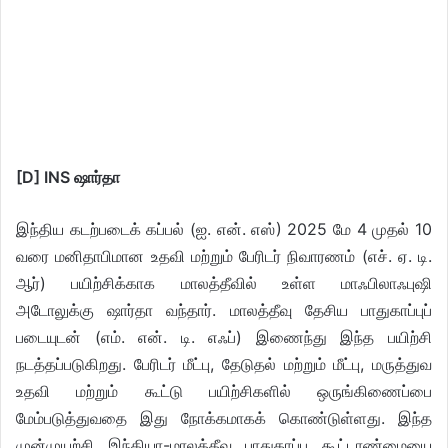
[D] INS ஷார்தா
இந்திய கடற்படைக் கப்பல் (ஐ. என். எஸ்) 2025 மே 4 முதல் 10
வரை மனிதாபிமான உதவி மற்றும் பேரிடர் நிவாரணம் (எச். ஏ. டி.
ஆர்) பயிற்சிக்காக மாலத்தீவில் உள்ள மாஃபிலாஃபுஷி
அடோலுக்கு ஷார்தா வந்தார். மாலத்தீவு தேசிய பாதுகாப்புப்
படையுடன் (எம். என். டி. எஃப்) இணைந்து இந்த பயிற்சி
நடத்தப்படுகிறது. பேரிடர் மீட்பு, தேடுதல் மற்றும் மீட்பு, மருத்துவ
உதவி மற்றும் கூட்டு பயிற்சிகளில் ஒருங்கிணைப்பை
மேம்படுத்துவதை இது நோக்கமாகக் கொண்டுள்ளது. இந்த
முன்முயற்சி இந்தியா-மாலத்தீவு பாதுகாப்பு கூட்டாண்மையை