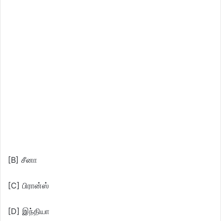
[B] சீனா
[C] பிரான்ஸ்
[D] இந்தியா