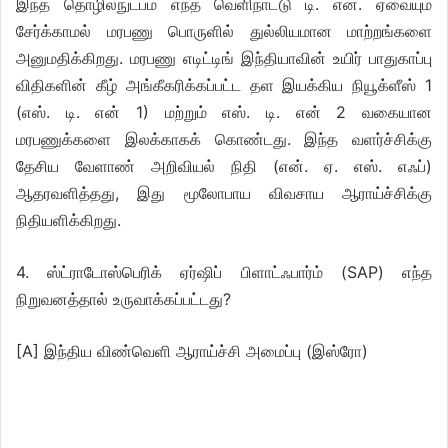
இந்த தொழில்நுட்பம் எந்த வெளிநாட்டு டி. என். ஏவையும்
சேர்க்காமல் மரபணு பொருளில் துல்லியமான மாற்றங்களை
அனுமதிக்கிறது. மரபணு எடிட்டிங் இந்தியாவின் உயிர் பாதுகாப்பு
விதிகளின் கீழ் அங்கீகரிக்கப்பட்ட தள இயக்கிய நியூக்ளீஸ் 1
(எஸ். டி. என் 1) மற்றும் எஸ். டி. என் 2 வகையான
மரபணுக்களை இலக்காகக் கொண்டது. இந்த வளர்ச்சிக்கு
தேசிய வேளாண் அறிவியல் நிதி (என். ஏ. எஸ். எஃப்)
ஆதரவளித்தது, இது மூலோபாய விவசாய ஆராய்ச்சிக்கு
நிதியளிக்கிறது.
4. ஸ்ட்ராடோஸ்பெரிக் ஏர்ஷிப் பிளாட்ஃபார்ம் (SAP) எந்த
நிறுவனத்தால் உருவாக்கப்பட்டது?
[A] இந்திய விண்வெளி ஆராய்ச்சி அமைப்பு (இஸ்ரோ)