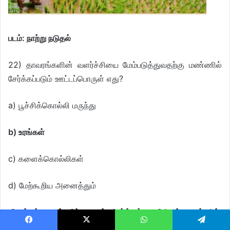
படம்: நாற்று நடுதல்
22) தாவரங்களின் வளர்ச்சியை மேம்படுத்துவதற்கு மண்ணில்
சேர்க்கப்படும் ஊட்டப்பொருள் எது?
a) பூச்சிக்கொல்லி மருந்து
b) உரங்கள்
c) களைக்கொல்லிகள்
d) மேற்கூறிய அனைத்தும்
விளக்கம்: மண்ணிற்கு உரம் சேர்த்தல் உரமிடுதல் எனப்படும்.
உரனமாது பயிர்த் தாவர வளர்ச்சிக்கு தேவையான பல
Facebook
X
WhatsApp
Telegram