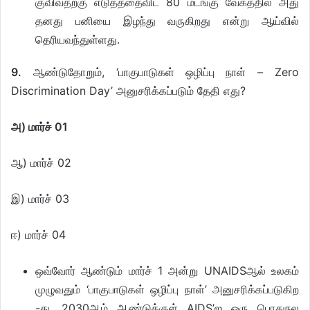
குவிவதற்கு எடுத்ததைவிட 80 மடங்கு வேகத்தில் அது
தனது பனியை இழந்து வருகிறது என்று ஆய்வில்
தெரியவந்துள்ளது.
9.
ஆண்டுதோறும், ‘பாகுபாடுகள் ஒழிப்பு நாள் – Zero
Discrimination Day’ அனுசரிக்கப்படும் தேதி எது?
அ)
மார்ச் 01
ஆ) மார்ச் 02
இ) மார்ச் 03
ஈ) மார்ச் 04
ஒவ்வோர் ஆண்டும் மார்ச் 1 அன்று UNAIDSஆல் உலகம்
முழுவதும் ‘பாகுபாடுகள் ஒழிப்பு நாள்’ அனுசரிக்கப்படுகிற
-து. 2030ஆம் ஆண்டுக்குள் AIDS’ஐ ஒரு பொதுநல