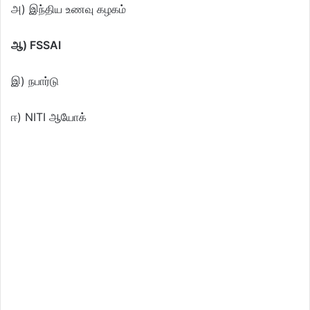
அ) இந்திய உணவு கழகம்
ஆ) FSSAI
இ) நபார்டு
ஈ) NITI ஆயோக்