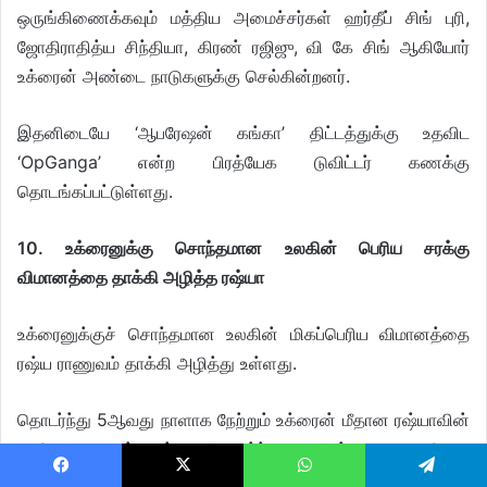
ஒருங்கிணைக்கவும் மத்திய அமைச்சர்கள் ஹர்தீப் சிங் புரி,
ஜோதிராதித்ய சிந்தியா, கிரண் ரஜிஜு, வி கே சிங் ஆகியோர்
உக்ரைன் அண்டை நாடுகளுக்கு செல்கின்றனர்.
இதனிடையே ‘ஆபரேஷன் கங்கா’ திட்டத்துக்கு உதவிட
‘OpGanga’ என்ற பிரத்யேக டுவிட்டர் கணக்கு
தொடங்கப்பட்டுள்ளது.
10. உக்ரைனுக்கு சொந்தமான உலகின் பெரிய சரக்கு
விமானத்தை தாக்கி அழித்த ரஷ்யா
உக்ரைனுக்குச் சொந்தமான உலகின் மிகப்பெரிய விமானத்தை
ரஷ்ய ராணுவம் தாக்கி அழித்து உள்ளது.
தொடர்ந்து 5ஆவது நாளாக நேற்றும் உக்ரைன் மீதான ரஷ்யாவின்
அதிரடி தாக்குதல் தொடர்ந்துநடைபெற்று வருகிறது.
எல்லையோர நகரங்கள் மீது ரஷ்ய ராணுவம் தொடர்ந்து குண்டு
Facebook
X
WhatsApp
Telegram