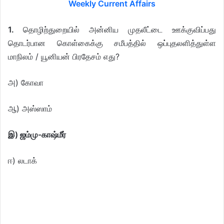
Weekly Current Affairs
1.
தொழிற்துறையில் அன்னிய முதலீட்டை ஊக்குவிப்பது
தொடர்பான கொள்கைக்கு சமீபத்தில் ஒப்புதலளித்துள்ள
மாநிலம் / யூனியன் பிரதேசம் எது?
அ) கோவா
ஆ) அஸ்ஸாம்
இ) ஜம்மு-காஷ்மீர்
ஈ) லடாக்